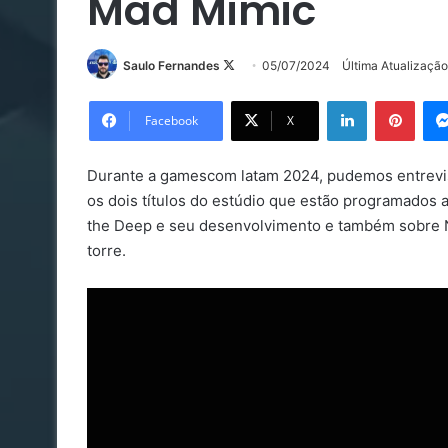
Mad Mimic
Follow
Saulo Fernandes
05/07/2024
Última Atualizaçã
on
Linkedin
Pinte
X
Facebook
X
Durante a gamescom latam 2024, pudemos entrevis
os dois títulos do estúdio que estão programados 
the Deep e seu desenvolvimento e também sobre 
torre.