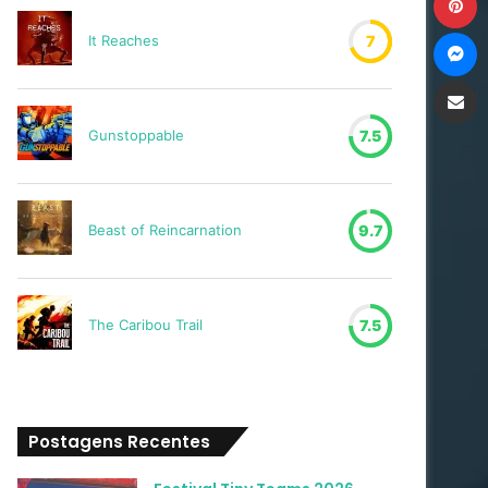
M
It Reaches
7
Compartilh
Gunstoppable
7.5
Beast of Reincarnation
9.7
The Caribou Trail
7.5
Postagens Recentes