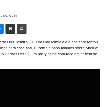
o 05/07/2024
rest
Messenger
Compartilhar via e-mail
Imprimir
tar Luis Tashiro, CEO da Mad Mimic e ele nos apresentou
ainda para esse ano. Durante o papo falamos sobre Mark of
No Heroes Here 2, um party game com foco em defesa de