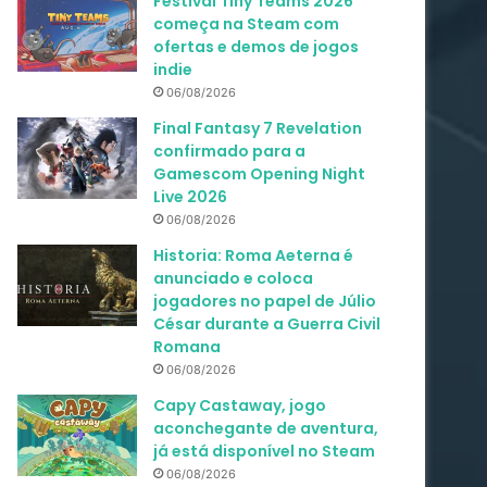
Festival Tiny Teams 2026
começa na Steam com
ofertas e demos de jogos
indie
06/08/2026
Final Fantasy 7 Revelation
confirmado para a
Gamescom Opening Night
Live 2026
06/08/2026
Historia: Roma Aeterna é
anunciado e coloca
jogadores no papel de Júlio
César durante a Guerra Civil
Romana
06/08/2026
Capy Castaway, jogo
aconchegante de aventura,
já está disponível no Steam
06/08/2026