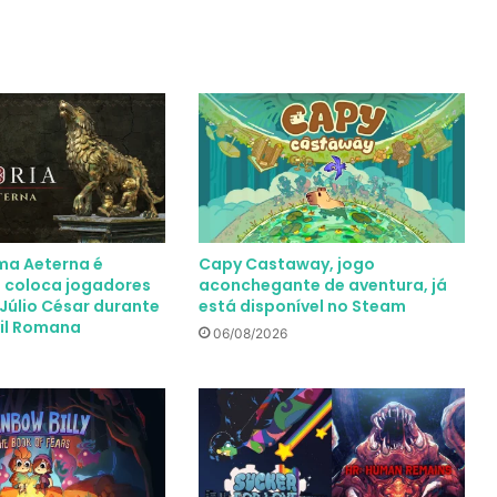
oma Aeterna é
Capy Castaway, jogo
 coloca jogadores
aconchegante de aventura, já
Júlio César durante
está disponível no Steam
vil Romana
06/08/2026