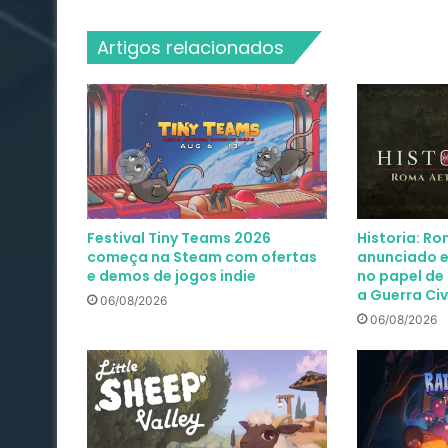
Artigos relacionados
Festival Tiny Teams 2026
Historia: R
começa na Steam com ofertas
anunciado e
e demos de jogos indie
no papel de 
a Guerra Ci
06/08/2026
06/08/2026