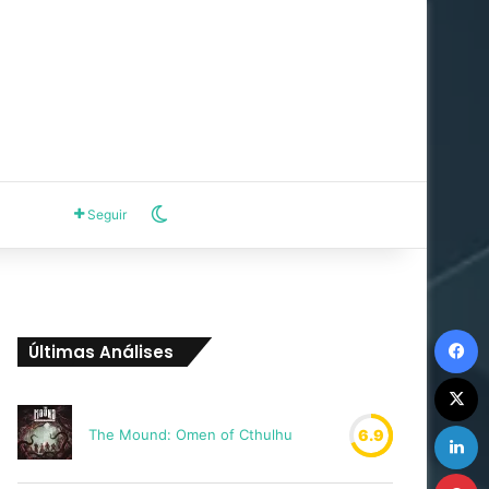
Switch skin
Seguir
F
Últimas Análises
X
L
The Mound: Omen of Cthulhu
6.9
P