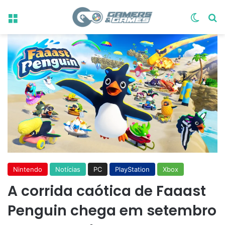
Menu
Switch
Pr
Nintendo
Notícias
PC
PlayStation
Xbox
A corrida caótica de Faaast
Penguin chega em setembro