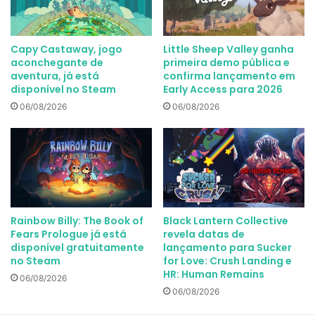
Capy Castaway, jogo
Little Sheep Valley ganha
aconchegante de
primeira demo pública e
aventura, já está
confirma lançamento em
disponível no Steam
Early Access para 2026
06/08/2026
06/08/2026
Rainbow Billy: The Book of
Black Lantern Collective
Fears Prologue já está
revela datas de
disponível gratuitamente
lançamento para Sucker
no Steam
for Love: Crush Landing e
HR: Human Remains
06/08/2026
06/08/2026