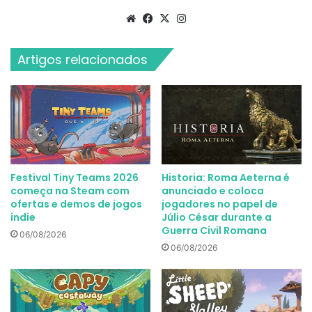
Website
Facebook
X
Instagram
Artigos relacionados
Festival Tiny Teams 2026
Historia: Roma Aeterna é
começa na Steam com
anunciado e coloca
ofertas e demos de jogos
jogadores no papel de
indie
Júlio César durante a
Guerra Civil Romana
06/08/2026
06/08/2026