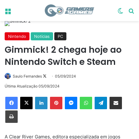
Menu
Switch
Pr
Nintendo
Notícias
PC
Gimmick! 2 chega hoje ao
Nintendo Switch e Steam
Follow
Saulo Fernandes
05/09/2024
on
Última Atualização 05/09/2024
X
Linkedin
Pinterest
Messenger
WhatsApp
Telegram
Compartilhar via e-mail
Imprimir
A Clear River Games, editora especializada em jogos