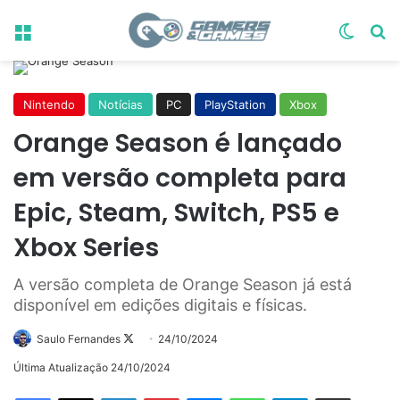
Menu
Switch
Pr
Nintendo
Notícias
PC
PlayStation
Xbox
Orange Season é lançado
em versão completa para
Epic, Steam, Switch, PS5 e
Xbox Series
A versão completa de Orange Season já está
disponível em edições digitais e físicas.
Follow
Saulo Fernandes
24/10/2024
on
Última Atualização 24/10/2024
X
Linkedin
Pinterest
Messenger
WhatsApp
Telegram
Compartilhar via e-mail