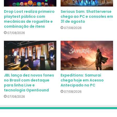
Drop Loot realiza primeiro
Serious Sam: Shatterverse
playtest público com
chega ao PC e consoles em
mecânicas de roguelite e
31 de agosto
combinação de itens
07/08/2026
07/08/2026
JBL lança dez novos fones
Expeditions: Samurai
no Brasil com destaque
chega hoje em Acesso
para linha Live e
Antecipado no PC
tecnologia OpenSound
07/08/2026
07/08/2026