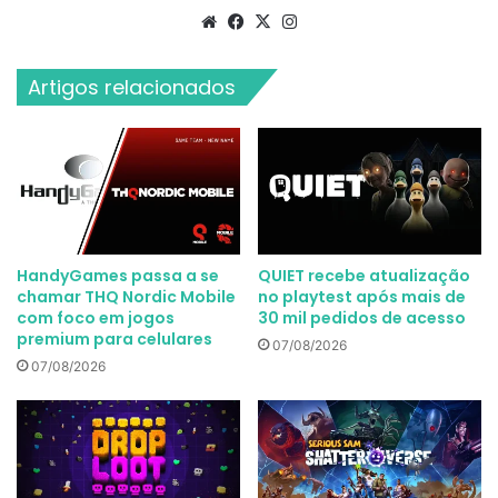
Website
Facebook
X
Instagram
Artigos relacionados
HandyGames passa a se
QUIET recebe atualização
chamar THQ Nordic Mobile
no playtest após mais de
com foco em jogos
30 mil pedidos de acesso
premium para celulares
07/08/2026
07/08/2026