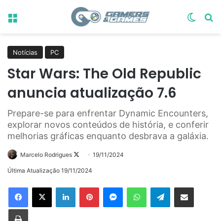
Menu
Switch
Pr
Notícias
PC
Star Wars: The Old Republic
anuncia atualização 7.6
Prepare-se para enfrentar Dynamic Encounters,
explorar novos conteúdos de história, e conferir
melhorias gráficas enquanto desbrava a galáxia.
Follow
Marcelo Rodrigues
19/11/2024
on
Última Atualização 19/11/2024
X
Linkedin
Pinterest
Messenger
WhatsApp
Telegram
Compartilhar via e-mail
Imprimir