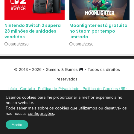
Nintendo Switch 2 supera
Moonlighter está gratuito
23 milhões de unidades
no Steam por tempo
vendidas
limitado
06/08/2026
06/08/2026
© 2013 - 2026 - Gamers & Games
- Todos os direitos
reservados
Início
Contato
Política de Privacidade
Política de Cookies (BR)
Usamos cookies para lhe proporcionar a melhor experiência no
Facebook
X
Linkedin
YouTube
Instagram
Spotify
Mixcloud
Twit
nosso website.
Pode saber mais sobre os cookies que utilizamos ou desativá-los
nas nossas
configurações
.
TikTok
Google
Blue
Aceito