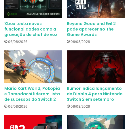
Xbox testa novas
Beyond Good and Evil 2
funcionalidades como a
pode aparecer no The
gravação de chat de voz
Game Awards
06/08/2026
06/08/2026
Mario Kart World, Pokopia
Rumor indica lançamento
e Tomodachi lideram lista
de Diablo 4 para Nintendo
de sucessos do Switch 2
Switch 2 em setembro
06/08/2026
06/08/2026