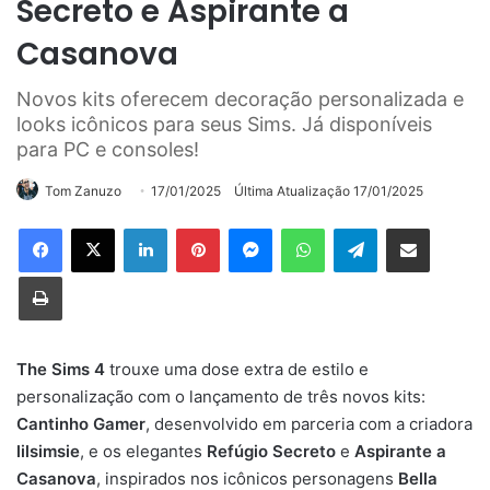
Secreto e Aspirante a
Casanova
Novos kits oferecem decoração personalizada e
looks icônicos para seus Sims. Já disponíveis
para PC e consoles!
Tom Zanuzo
17/01/2025
Última Atualização 17/01/2025
Linkedin
Pinterest
Messenger
WhatsApp
Telegram
Compartilhar via e-mail
Imprimir
The Sims 4
trouxe uma dose extra de estilo e
personalização com o lançamento de três novos kits:
Cantinho Gamer
, desenvolvido em parceria com a criadora
lilsimsie
, e os elegantes
Refúgio Secreto
e
Aspirante a
Casanova
, inspirados nos icônicos personagens
Bella