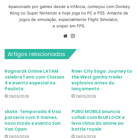
Apaixonado por games desde a infância, começou com Donkey
Kong no Super Nintendo e hoje joga no PC e PS5. Amante de
jogos de simulação, especialmente Flight Simulator,
e sniper em FPS.
Website
Instagram
Artigos relacionados
Ragnarök Online LATAM
River City Saga: Journey to
celebra 1 ano com Classes
the West ganha trailer
4 e evento especial na
explosivo antes do
Paulista
lançamento
29/05/2026
29/05/2026
skate. Temporada 4 traz
PUBG MOBILE anuncia
parceria com X Games,
collab com BLUE LOCK e
novo modo e evento San
leva clima do anime ao
Van Open
battle royale
29/05/2026
29/05/2026