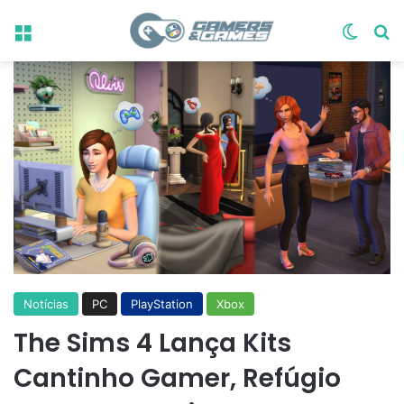
Menu
Switch
Pr
Notícias
PC
PlayStation
Xbox
The Sims 4 Lança Kits
Cantinho Gamer, Refúgio