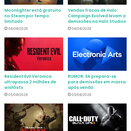
Moonlighter está gratuito
Vendas fracas de Halo:
no Steam por tempo
Campaign Evolved levam a
limitado
demissões na Halo Studios
06/08/2026
06/08/2026
Resident Evil Veronica
RUMOR: EA prepara-se
ultrapassa 2 milhões de
para demissões em massa
wishlists
após venda
05/08/2026
05/08/2026