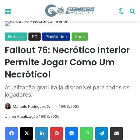
Menu
Switch
Pr
Notícias
PC
PlayStation
Xbox
Fallout 76: Necrótico Interior
Permite Jogar Como Um
Necrótico!
Atualização gratuita já disponível para todos os
jogadores.
Follow
Marcelo Rodrigues
19/03/2025
on
Última Atualização 19/03/2025
X
Linkedin
Pinterest
Messenger
WhatsApp
Telegram
Compartilhar via e-mail