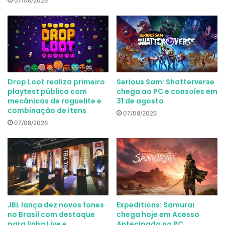
07/08/2026
Drop Loot realiza primeiro
Serious Sam: Shatterverse
playtest público com
chega ao PC e consoles em
mecânicas de roguelite e
31 de agosto
combinação de itens
07/08/2026
07/08/2026
JBL lança dez novos fones
Expeditions: Samurai
no Brasil com destaque
chega hoje em Acesso
para linha Live e
Antecipado no PC