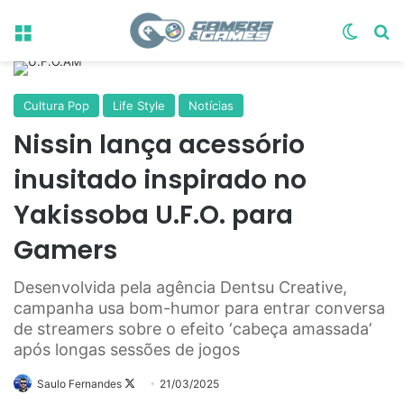
Menu
Switch
Pr
Cultura Pop
Life Style
Notícias
Nissin lança acessório
inusitado inspirado no
Yakissoba U.F.O. para
Gamers
Desenvolvida pela agência Dentsu Creative,
campanha usa bom-humor para entrar conversa
de streamers sobre o efeito ‘cabeça amassada’
após longas sessões de jogos
Follow
Saulo Fernandes
21/03/2025