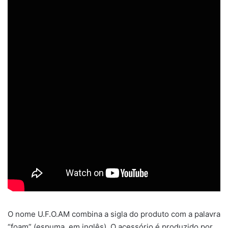
O nome U.F.O.AM combina a sigla do produto com a palavra
“foam” (espuma, em inglês). O acessório é produzido por