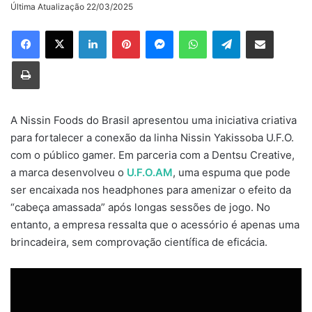
on
Última Atualização 22/03/2025
X
Linkedin
Pinterest
Messenger
WhatsApp
Telegram
Compartilhar via e-mail
Imprimir
A Nissin Foods do Brasil apresentou uma iniciativa criativa
para fortalecer a conexão da linha Nissin Yakissoba U.F.O.
com o público gamer. Em parceria com a Dentsu Creative,
a marca desenvolveu o
U.F.O.AM
, uma espuma que pode
ser encaixada nos headphones para amenizar o efeito da
“cabeça amassada” após longas sessões de jogo. No
entanto, a empresa ressalta que o acessório é apenas uma
brincadeira, sem comprovação científica de eficácia.