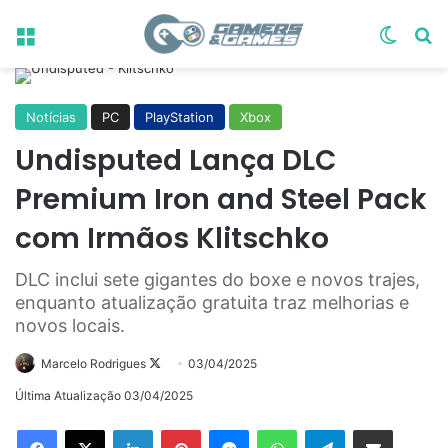
Menu
Switch
Pr
Notícias
PC
PlayStation
Xbox
Undisputed Lança DLC
Premium Iron and Steel Pack
com Irmãos Klitschko
DLC inclui sete gigantes do boxe e novos trajes,
enquanto atualização gratuita traz melhorias e
novos locais.
Follow
Marcelo Rodrigues
03/04/2025
on
Última Atualização 03/04/2025
X
Linkedin
Pinterest
Messenger
WhatsApp
Telegram
Compartilhar via e-mail