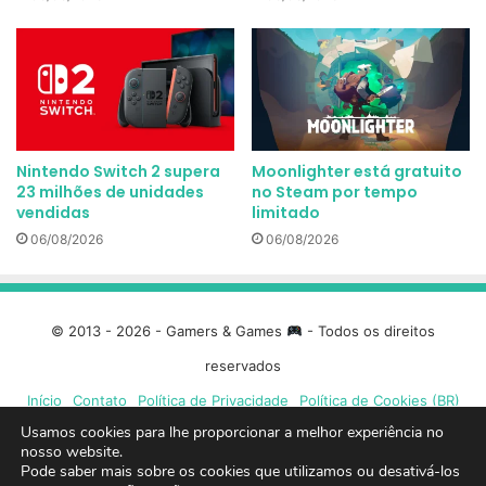
Nintendo Switch 2 supera
Moonlighter está gratuito
23 milhões de unidades
no Steam por tempo
vendidas
limitado
06/08/2026
06/08/2026
© 2013 - 2026 - Gamers & Games
- Todos os direitos
reservados
Início
Contato
Política de Privacidade
Política de Cookies (BR)
Usamos cookies para lhe proporcionar a melhor experiência no
nosso website.
Facebook
X
Linkedin
YouTube
Instagram
Spotify
Mixcloud
Twit
Pode saber mais sobre os cookies que utilizamos ou desativá-los