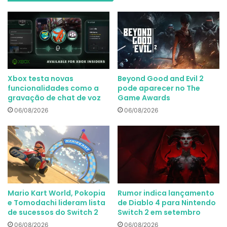
Xbox testa novas
Beyond Good and Evil 2
funcionalidades como a
pode aparecer no The
gravação de chat de voz
Game Awards
06/08/2026
06/08/2026
Mario Kart World, Pokopia
Rumor indica lançamento
e Tomodachi lideram lista
de Diablo 4 para Nintendo
de sucessos do Switch 2
Switch 2 em setembro
06/08/2026
06/08/2026