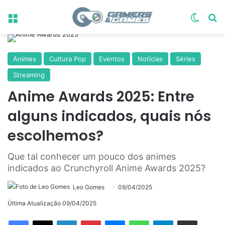
Menu
Switch
Pr
Animes
Cultura Pop
Eventos
Notícias
Séries
Streaming
Anime Awards 2025: Entre
alguns indicados, quais nós
escolhemos?
Que tal conhecer um pouco dos animes
indicados ao Crunchyroll Anime Awards 2025?
Leo Gomes
09/04/2025
Última Atualização 09/04/2025
Linkedin
Pinterest
Messenger
WhatsApp
Telegram
Compartilhar via e-mail