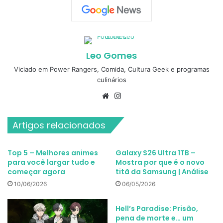
Leo Gomes
Viciado em Power Rangers, Comida, Cultura Geek e programas
culinários
Website
Instagram
Artigos relacionados
Top 5 – Melhores animes
Galaxy S26 Ultra 1TB –
para você largar tudo e
Mostra por que é o novo
começar agora
titã da Samsung | Análise
10/06/2026
06/05/2026
Hell’s Paradise: Prisão,
pena de morte e… um