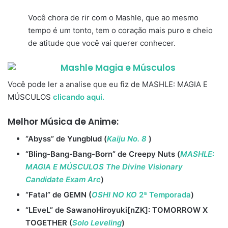
Você chora de rir com o Mashle, que ao mesmo
tempo é um tonto, tem o coração mais puro e cheio
de atitude que você vai querer conhecer.
Você pode ler a analise que eu fiz de MASHLE: MAGIA E
MÚSCULOS
clicando aqui.
Melhor Música de Anime:
“Abyss” de Yungblud (
Kaiju No. 8
)
“Bling-Bang-Bang-Born” de Creepy Nuts (
MASHLE:
MAGIA E MÚSCULOS The Divine Visionary
Candidate Exam Arc
)
“Fatal” de GEMN (
OSHI NO KO
2ª Temporada
)
“LEveL” de SawanoHiroyuki[nZK]: TOMORROW X
TOGETHER (
Solo Leveling
)