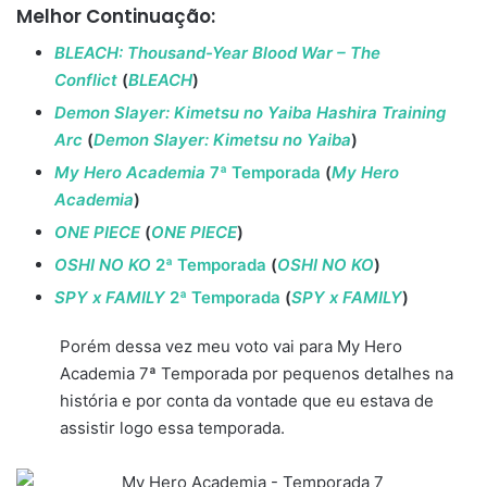
Melhor Continuação:
BLEACH: Thousand-Year Blood War – The
Conflict
(
BLEACH
)
Demon Slayer: Kimetsu no Yaiba Hashira Training
Arc
(
Demon Slayer: Kimetsu no Yaiba
)
My Hero Academia
7ª Temporada
(
My Hero
Academia
)
ONE PIECE
(
ONE PIECE
)
OSHI NO KO
2ª Temporada
(
OSHI NO KO
)
SPY x FAMILY
2ª Temporada
(
SPY x FAMILY
)
Porém dessa vez meu voto vai para My Hero
Academia 7ª Temporada por pequenos detalhes na
história e por conta da vontade que eu estava de
assistir logo essa temporada.