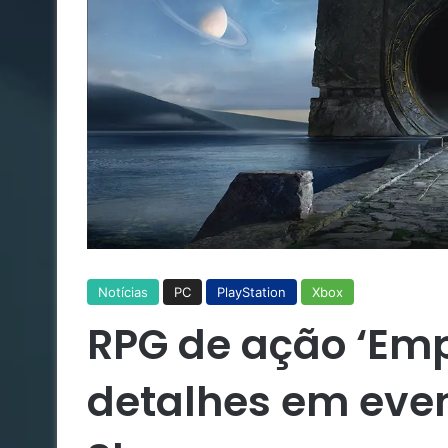
Notícias
PC
PlayStation
Xbox
RPG de ação ‘Emp
detalhes em even