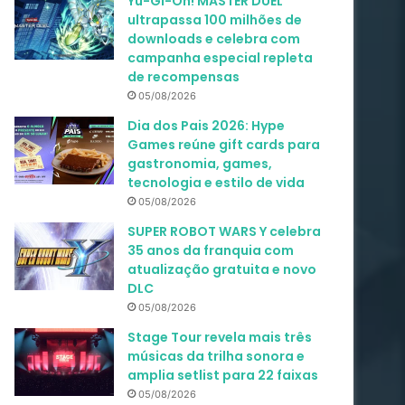
Yu-Gi-Oh! MASTER DUEL
ultrapassa 100 milhões de
downloads e celebra com
campanha especial repleta
de recompensas
05/08/2026
Dia dos Pais 2026: Hype
Games reúne gift cards para
gastronomia, games,
tecnologia e estilo de vida
05/08/2026
SUPER ROBOT WARS Y celebra
35 anos da franquia com
atualização gratuita e novo
DLC
05/08/2026
Stage Tour revela mais três
músicas da trilha sonora e
amplia setlist para 22 faixas
05/08/2026