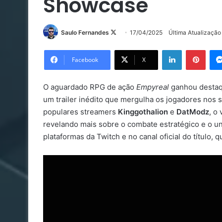
Showcase
Follow
Saulo Fernandes
17/04/2025
Última Atualizaçã
on
Linkedin
Pinte
X
Facebook
X
O aguardado RPG de ação
Empyreal
ganhou destaq
um trailer inédito que mergulha os jogadores nos 
populares streamers
Kinggothalion
e
DatModz
, o
revelando mais sobre o combate estratégico e o un
plataformas da Twitch e no canal oficial do título