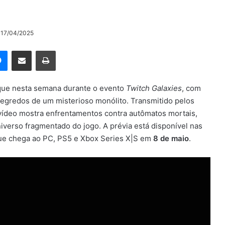
o 17/04/2025
rest
Messenger
Compartilhar via e-mail
Imprimir
ue nesta semana durante o evento
Twitch Galaxies
, com
segredos de um misterioso monólito. Transmitido pelos
 vídeo mostra enfrentamentos contra autômatos mortais,
iverso fragmentado do jogo. A prévia está disponível nas
, que chega ao PC, PS5 e Xbox Series X|S em
8 de maio
.