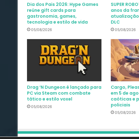
Dia dos Pais 2026: Hype Games
SUPER ROBOT
reúne gift cards para
anos da fra
gastronomia, games,
atualização
tecnologia e estilo de vida
DLC
05/08/2026
05/08/2026
Drag ‘N Dungeon é lançado para
Cargo, Plea
PC via Steam com combate
em 5 de ago
tático e estilo voxel
caóticas e 
policiais
05/08/2026
05/08/2026