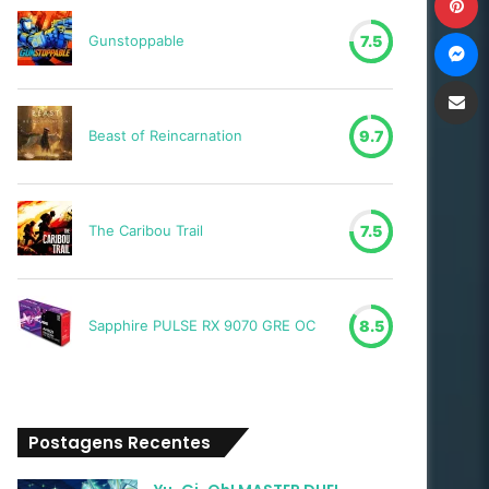
M
Gunstoppable
7.5
Compartilh
Beast of Reincarnation
9.7
The Caribou Trail
7.5
Sapphire PULSE RX 9070 GRE OC
8.5
Postagens Recentes