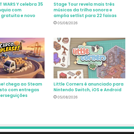
 WARS Y celebra 35
Stage Tour revela mais três
nquia com
músicas da trilha sonora e
 gratuita e novo
amplia setlist para 22 faixas
05/08/2026
se! chega ao Steam
Little Corners é anunciado para
sto com entregas
Nintendo Switch, iOS e Android
perseguições
05/08/2026