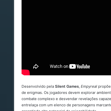
Desenvolvido pela
Silent Games
,
Empyreal
propõe 
de enigmas. Os jogadores devem explorar ambient
combate complexo e desvendar revelações capazes 
entrelaça com um elenco de personagens marcantes