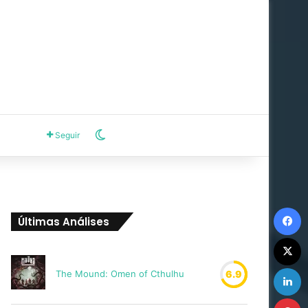
Switch skin
Seguir
F
Últimas Análises
X
L
The Mound: Omen of Cthulhu
6.9
P