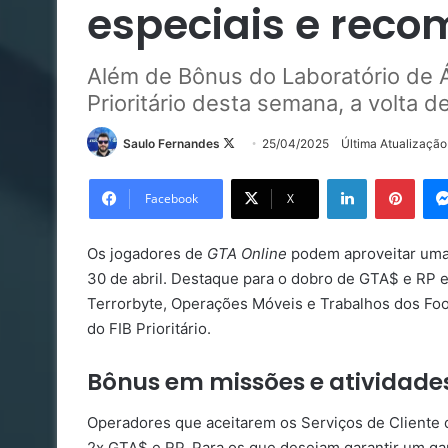
especiais e reco
Além de Bônus do Laboratório de 
Prioritário desta semana, a volta 
Follow
Saulo Fernandes
25/04/2025
Última Atualizaçã
on
Linkedin
Pinte
X
Facebook
X
Os jogadores de
GTA Online
podem aproveitar uma 
30 de abril. Destaque para o dobro de GTA$ e RP e
Terrorbyte, Operações Móveis e Trabalhos dos Foo
do FIB Prioritário.
Bônus em missões e atividade
Operadores que aceitarem os Serviços de Cliente 
2x GTA$ e RP. Para os que desejam garantir um gan