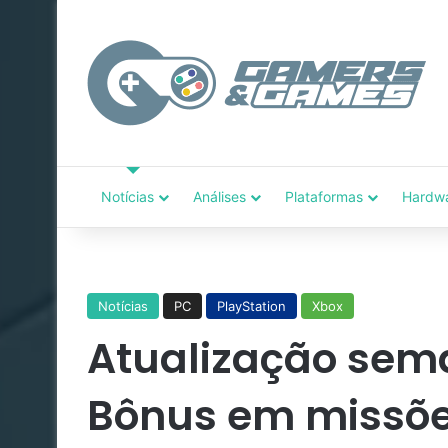
Notícias
Análises
Plataformas
Hardw
Notícias
PC
PlayStation
Xbox
Atualização sema
Bônus em missõe