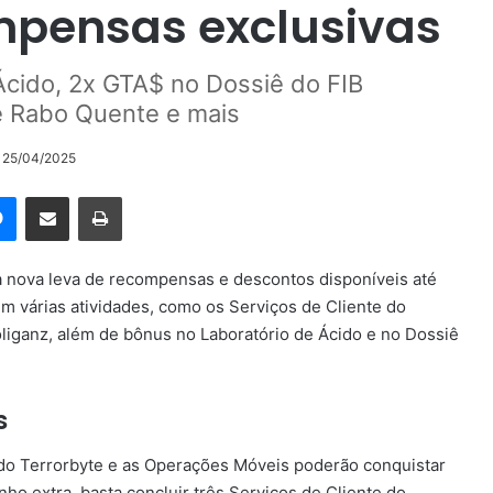
mpensas exclusivas
Ácido, 2x GTA$ no Dossiê do FIB
de Rabo Quente e mais
o 25/04/2025
rest
Messenger
Compartilhar via e-mail
Imprimir
nova leva de recompensas e descontos disponíveis até
m várias atividades, como os Serviços de Cliente do
liganz, além de bônus no Laboratório de Ácido e no Dossiê
s
do Terrorbyte e as Operações Móveis poderão conquistar
ho extra, basta concluir três Serviços de Cliente do