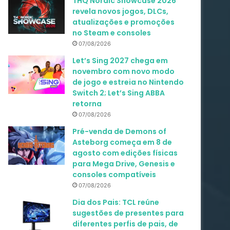
THQ Nordic Showcase 2026
revela novos jogos, DLCs,
atualizações e promoções
no Steam e consoles
07/08/2026
Let’s Sing 2027 chega em
novembro com novo modo
de jogo e estreia no Nintendo
Switch 2; Let’s Sing ABBA
retorna
07/08/2026
Pré-venda de Demons of
Asteborg começa em 8 de
agosto com edições físicas
para Mega Drive, Genesis e
consoles compatíveis
07/08/2026
Dia dos Pais: TCL reúne
sugestões de presentes para
diferentes perfis de pais, de