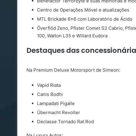
Benefactor Terrorbyte e suas melhorias e mo
Centro de Operações Móvel e atualizações
MTL Brickade 6×6 com Laboratório de Ácido
Överflöd Zeno, Pfister Comet S2 Cabrio, Pfist
100, Walton L35 e Willard Eudora
Destaques das concessionári
Na Premium Deluxe Motorsport de Simeon:
Vapid Riata
Canis Bodhi
Lampadati Pigalle
Übermacht Revolter
Declasse Tornado Rat Rod
Na Luxury Autos: