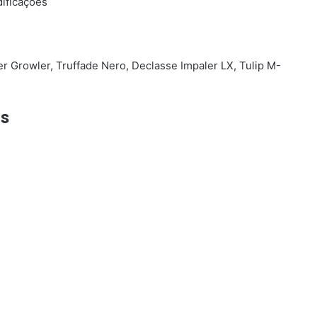
dificações
er Growler, Truffade Nero, Declasse Impaler LX, Tulip M-
as