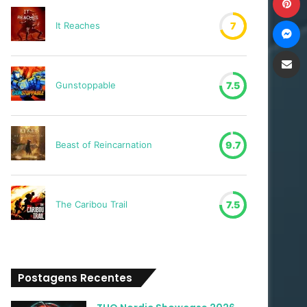
M
It Reaches
7
Compartilh
Gunstoppable
7.5
Beast of Reincarnation
9.7
The Caribou Trail
7.5
Postagens Recentes