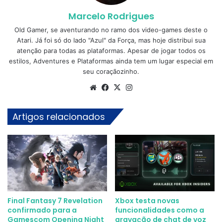
Marcelo Rodrigues
Old Gamer, se aventurando no ramo dos video-games deste o
Atari. Já foi só do lado "Azul" da Força, mas hoje distribui sua
atenção para todas as plataformas. Apesar de jogar todos os
estilos, Adventures e Plataformas ainda tem um lugar especial em
seu coraçãozinho.
Website
Facebook
X
Instagram
Artigos relacionados
Final Fantasy 7 Revelation
Xbox testa novas
confirmado para a
funcionalidades como a
Gamescom Opening Night
gravação de chat de voz