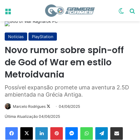
Menu
Switch
Pr
Notícias
PlayStation
Novo rumor sobre spin-off
de God of War em estilo
Metroidvania
Possível expansão promete uma aventura 2.5D
ambientada na Grécia Antiga.
Follow
Marcelo Rodrigues
04/06/2025
on
Última Atualização 04/06/2025
X
Linkedin
Pinterest
Messenger
WhatsApp
Telegram
Compartilhar via e-mail