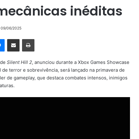
 mecânicas inéditas
o 09/06/2025
rest
Messenger
Compartilhar via e-mail
Imprimir
 de
Silent Hill 2
, anunciou durante a Xbox Games Showcase
al de terror e sobrevivência, será lançado na primavera de
ler de gameplay, que destaca combates intensos, inimigos
aturas.