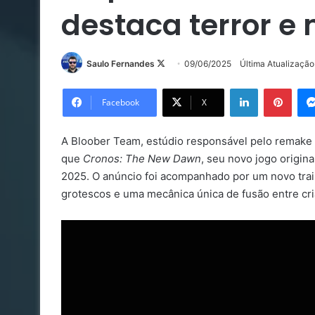
destaca terror e
Follow
Saulo Fernandes
09/06/2025
Última Atualizaçã
on
Linkedin
Pinte
X
Facebook
X
A Bloober Team, estúdio responsável pelo remake
que
Cronos: The New Dawn
, seu novo jogo origin
2025. O anúncio foi acompanhado por um novo trai
grotescos e uma mecânica única de fusão entre cri