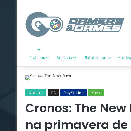
Notícias
Análises
Plataformas
Hardw
Notícias
PC
PlayStation
Xbox
Cronos: The New
na primavera de 2