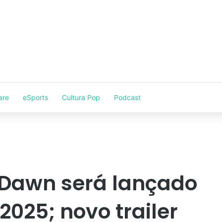
are
eSports
Cultura Pop
Podcast
 Dawn será lançado
025; novo trailer