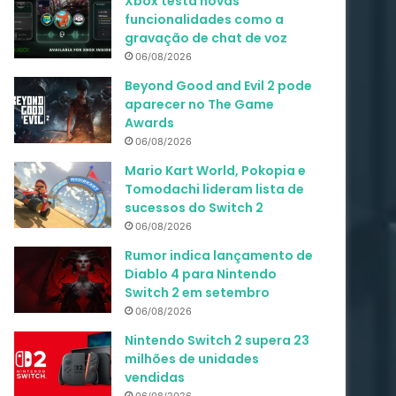
Xbox testa novas
funcionalidades como a
gravação de chat de voz
06/08/2026
Beyond Good and Evil 2 pode
aparecer no The Game
Awards
06/08/2026
Mario Kart World, Pokopia e
Tomodachi lideram lista de
sucessos do Switch 2
06/08/2026
Rumor indica lançamento de
Diablo 4 para Nintendo
Switch 2 em setembro
06/08/2026
Nintendo Switch 2 supera 23
milhões de unidades
vendidas