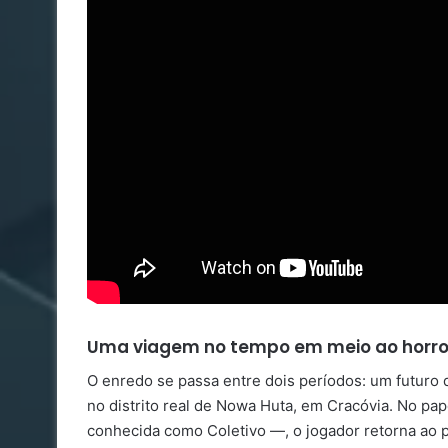
Uma viagem no tempo em meio ao horro
O enredo se passa entre dois períodos: um futuro 
no distrito real de Nowa Huta, em Cracóvia. No pa
conhecida como Coletivo —, o jogador retorna ao