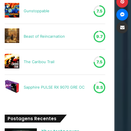
M
Gunstoppable
7.5
Compartilh
Beast of Reincarnation
9.7
The Caribou Trail
7.5
Sapphire PULSE RX 9070 GRE OC
8.5
Postagens Recentes