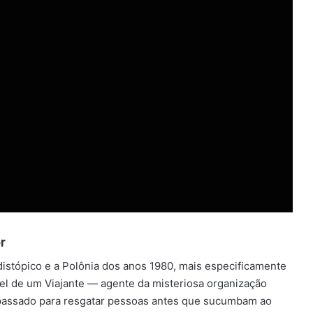
r
distópico e a Polônia dos anos 1980, mais especificamente
pel de um Viajante — agente da misteriosa organização
 passado para resgatar pessoas antes que sucumbam ao