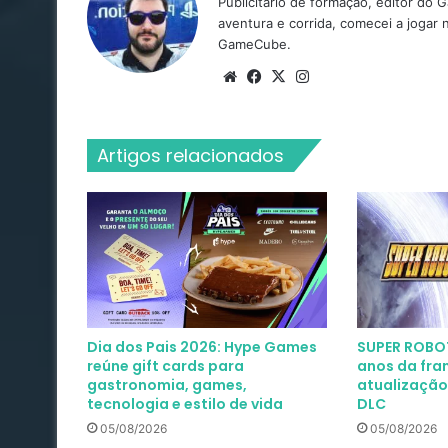
Publicitário de formação, editor do
aventura e corrida, comecei a jogar
GameCube.
Website
Facebook
X
Instagram
Artigos relacionados
Dia dos Pais 2026: Hype Games
SUPER ROBOT
reúne gift cards para
anos da fra
gastronomia, games,
atualização
tecnologia e estilo de vida
DLC
05/08/2026
05/08/2026