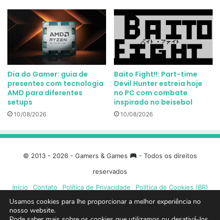
Dia do Gamer: guia de
Baito Fight!!: Part-time
presentes com tecnologia
Devil Hunter estreia hoje
AMD para diferentes
no PC com combate
setups
inspirado no beisebol
10/08/2026
10/08/2026
© 2013 - 2026 - Gamers & Games
- Todos os direitos
reservados
Início
Contato
Política de Privacidade
Política de Cookies (BR)
Usamos cookies para lhe proporcionar a melhor experiência no
nosso website.
Facebook
X
Linkedin
YouTube
Instagram
Spotify
Mixcloud
Twit
Pode saber mais sobre os cookies que utilizamos ou desativá-los