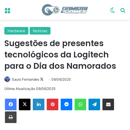
Menu
Switch
Pr
Hardware
Notícias
Sugestões de presentes
tecnológicos da Logitech
para o Dia dos Namorados
Follow
Saulo Fernandes
09/06/2025
on
Última Atualização 09/06/2025
X
Linkedin
Pinterest
Messenger
WhatsApp
Telegram
Compartilhar via e-mail
Imprimir