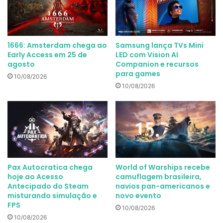
1666: Amsterdam chega ao
Samsung lança TVs Mini
Early Access em 25 de
LED com Vision AI
agosto
Companion e recursos
para games
10/08/2026
10/08/2026
Pax Autocratica chega
World of Warships recebe
hoje ao Acesso
camuflagem brasileira,
Antecipado do Steam
navios pan-americanos e
misturando simulação e
novo evento
FPS
10/08/2026
10/08/2026