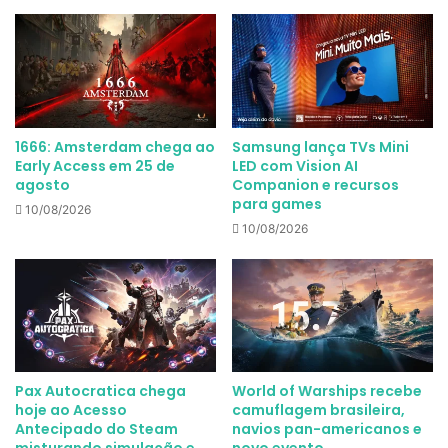
1666: Amsterdam chega ao
Samsung lança TVs Mini
Early Access em 25 de
LED com Vision AI
agosto
Companion e recursos
para games
10/08/2026
10/08/2026
Pax Autocratica chega
World of Warships recebe
hoje ao Acesso
camuflagem brasileira,
Antecipado do Steam
navios pan-americanos e