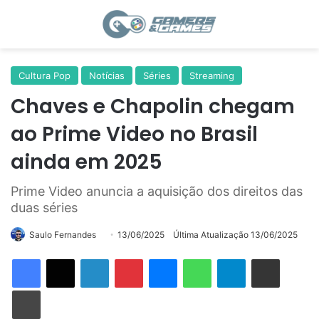
Menu
Switch
Pr
Cultura Pop
Notícias
Séries
Streaming
Chaves e Chapolin chegam
ao Prime Video no Brasil
ainda em 2025
Prime Video anuncia a aquisição dos direitos das
duas séries
Follow
Saulo Fernandes
13/06/2025
Última Atualização 13/06/2025
on
Linkedin
Pinterest
Messenger
WhatsApp
Telegram
Compartilhar via e-mail
X
Imprimir