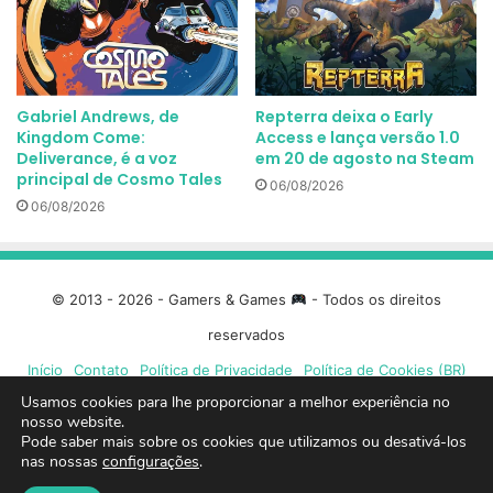
Gabriel Andrews, de
Repterra deixa o Early
Kingdom Come:
Access e lança versão 1.0
Deliverance, é a voz
em 20 de agosto na Steam
principal de Cosmo Tales
06/08/2026
06/08/2026
© 2013 - 2026 - Gamers & Games
- Todos os direitos
reservados
Início
Contato
Política de Privacidade
Política de Cookies (BR)
Usamos cookies para lhe proporcionar a melhor experiência no
Facebook
X
Linkedin
YouTube
Instagram
Spotify
Mixcloud
Twit
nosso website.
Pode saber mais sobre os cookies que utilizamos ou desativá-los
nas nossas
configurações
.
TikTok
Google
Blue