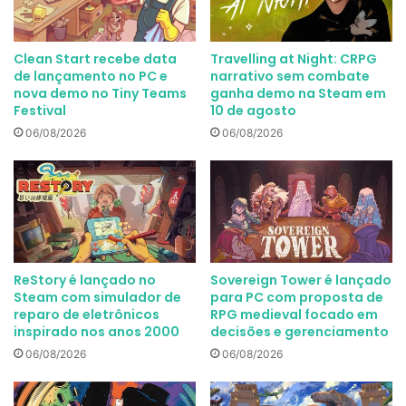
Clean Start recebe data
Travelling at Night: CRPG
de lançamento no PC e
narrativo sem combate
nova demo no Tiny Teams
ganha demo na Steam em
Festival
10 de agosto
06/08/2026
06/08/2026
ReStory é lançado no
Sovereign Tower é lançado
Steam com simulador de
para PC com proposta de
reparo de eletrônicos
RPG medieval focado em
inspirado nos anos 2000
decisões e gerenciamento
06/08/2026
06/08/2026