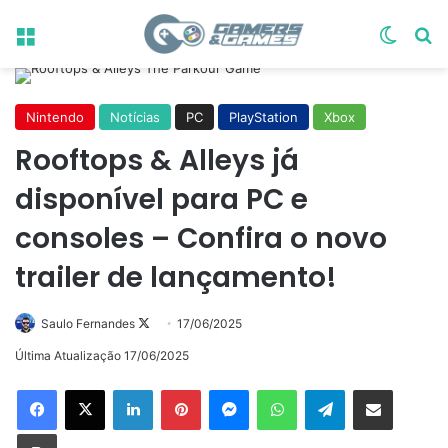
Menu
Switch
Pr
Nintendo
Notícias
PC
PlayStation
Xbox
Rooftops & Alleys já
disponível para PC e
consoles – Confira o novo
trailer de lançamento!
Follow
Saulo Fernandes
17/06/2025
on
Última Atualização 17/06/2025
X
Linkedin
Pinterest
Messenger
WhatsApp
Telegram
Compartilhar via e-mail
Imprimir