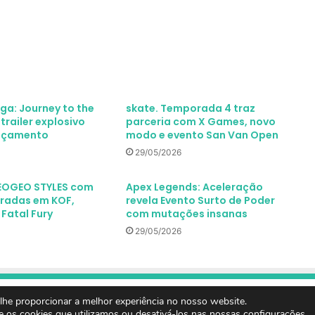
aga: Journey to the
skate. Temporada 4 traz
railer explosivo
parceria com X Games, novo
ançamento
modo e evento San Van Open
29/05/2026
NEOGEO STYLES com
Apex Legends: Aceleração
iradas em KOF,
revela Evento Surto de Poder
 Fatal Fury
com mutações insanas
29/05/2026
he proporcionar a melhor experiência no nosso website.
Facebook
X
Linkedin
YouTube
Instagram
Spotify
Mixcloud
Twitch
TikTok
Google
Blue
 reservados
Início
 os cookies que utilizamos ou desativá-los nas nossas
configurações
.