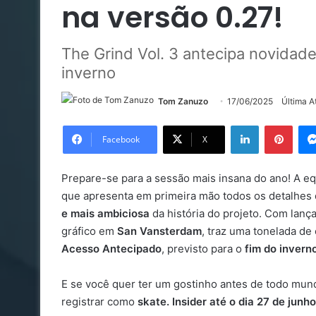
na versão 0.27!
The Grind Vol. 3 antecipa novidad
inverno
Tom Zanuzo
17/06/2025
Última A
Linkedin
Pinte
Facebook
X
Prepare-se para a sessão mais insana do ano! A e
que apresenta em primeira mão todos os detalhes
e mais ambiciosa
da história do projeto. Com lan
gráfico em
San Vansterdam
, traz uma tonelada de
Acesso Antecipado
, previsto para o
fim do invern
E se você quer ter um gostinho antes de todo mundo
registrar como
skate. Insider até o dia 27 de junho