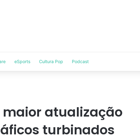
are
eSports
Cultura Pop
Podcast
a maior atualização
áficos turbinados