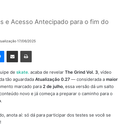
es e Acesso Antecipado para o fim do
tualização 17/06/2025
rest
Messenger
Compartilhar via e-mail
Imprimir
quipe de
skate.
acaba de revelar
The Grind Vol. 3
, vídeo
 da tão aguardada
Atualização 0.27
— considerada a
maior
çamento marcado para
2 de julho
, essa versão dá um salto
 conteúdo novo e já começa a preparar o caminho para o
o
.
, anota aí: só dá para participar dos testes se você se
!