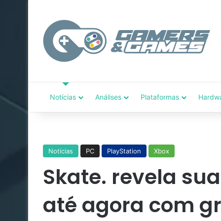
Notícias
Análises
Plataformas
Hardw
Notícias
PC
PlayStation
Xbox
Skate. revela su
até agora com gr