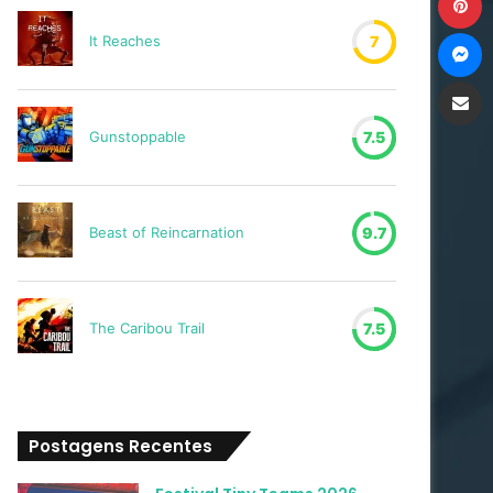
M
It Reaches
7
Compartilh
Gunstoppable
7.5
Beast of Reincarnation
9.7
The Caribou Trail
7.5
Postagens Recentes