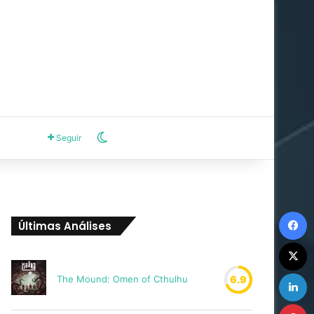
Switch skin
Seguir
F
Últimas Análises
X
L
The Mound: Omen of Cthulhu
6.9
P