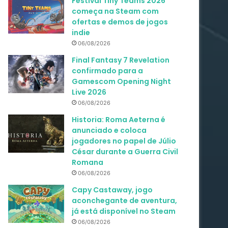
Festival Tiny Teams 2026
começa na Steam com
ofertas e demos de jogos
indie
06/08/2026
Final Fantasy 7 Revelation
confirmado para a
Gamescom Opening Night
Live 2026
06/08/2026
Historia: Roma Aeterna é
anunciado e coloca
jogadores no papel de Júlio
César durante a Guerra Civil
Romana
06/08/2026
Capy Castaway, jogo
aconchegante de aventura,
já está disponível no Steam
06/08/2026