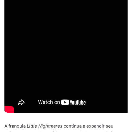
A franquia
Little Nightmares
continua a expandir seu