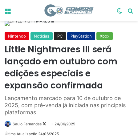
Menu
Switch
Pr
Nintendo
Notícias
PC
PlayStation
Xbox
Little Nightmares III será
lançado em outubro com
edições especiais e
expansão confirmada
Lançamento marcado para 10 de outubro de
2025, com pré-venda já iniciada nas principais
plataformas.
Follow
Saulo Fernandes
24/06/2025
on
Última Atualização 24/06/2025