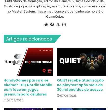
Publicitário de formação, editor do Gamers & Games desde 2015.
Gosto de jogos de exploração, aventura e corrida, comecei a jogar
no Master System, mas o meu console queridinho até hoje é o
GameCube.
Website
Facebook
X
Instagram
Artigos relacionados
HandyGames passa a se
QUIET recebe atualização
chamar THQ Nordic Mobile
no playtest após mais de
com foco em jogos
30 mil pedidos de acesso
premium para celulares
07/08/2026
07/08/2026