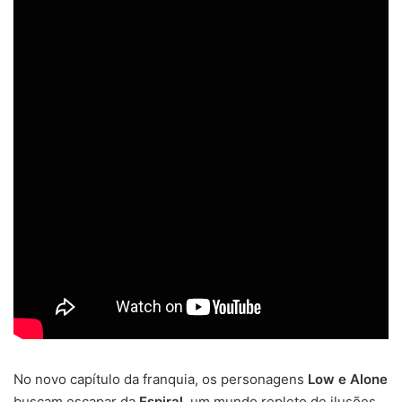
No novo capítulo da franquia, os personagens
Low e Alone
buscam escapar da
Espiral
, um mundo repleto de ilusões.