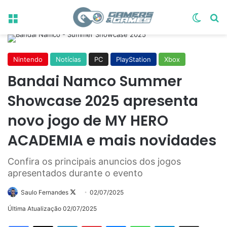
Menu
Switch
Pr
Nintendo
Notícias
PC
PlayStation
Xbox
Bandai Namco Summer
Showcase 2025 apresenta
novo jogo de MY HERO
ACADEMIA e mais novidades
Confira os principais anuncios dos jogos
apresentados durante o evento
Follow
Saulo Fernandes
02/07/2025
on
Última Atualização 02/07/2025
X
Linkedin
Pinterest
Messenger
WhatsApp
Telegram
Compartilhar via e-mail