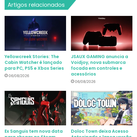
Artigos relacionados
Yellowcreek Stories: The
JSAUX GAMING anuncia a
Cabin Watcher é lançado
Voidjoy, nova submarca
para PC, PS5 e Xbox Series
focada em controles e
acessórios
06/08/2026
06/08/2026
Ex Sanguis tem nova data
Doloc Town deixa Acesso