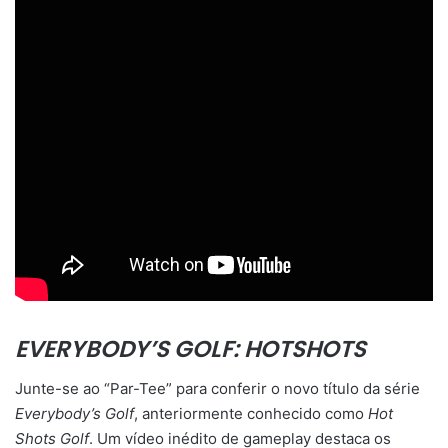
EVERYBODY’S GOLF: HOTSHOTS
Junte-se ao “Par-Tee” para conferir o novo título da série
Everybody’s Golf
, anteriormente conhecido como
Hot
Shots Golf
. Um vídeo inédito de gameplay destaca os