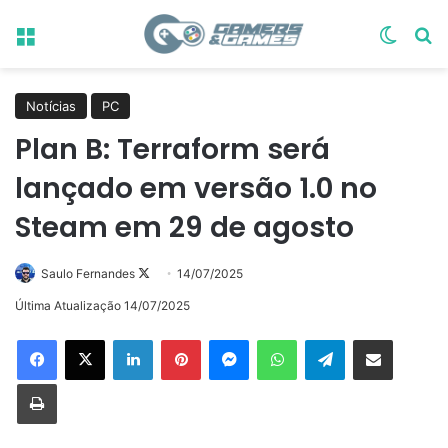
Menu
Switch
Pr
Notícias
PC
Plan B: Terraform será
lançado em versão 1.0 no
Steam em 29 de agosto
Follow
Saulo Fernandes
14/07/2025
on
Última Atualização 14/07/2025
X
Linkedin
Pinterest
Messenger
WhatsApp
Telegram
Compartilhar via e-mail
Imprimir