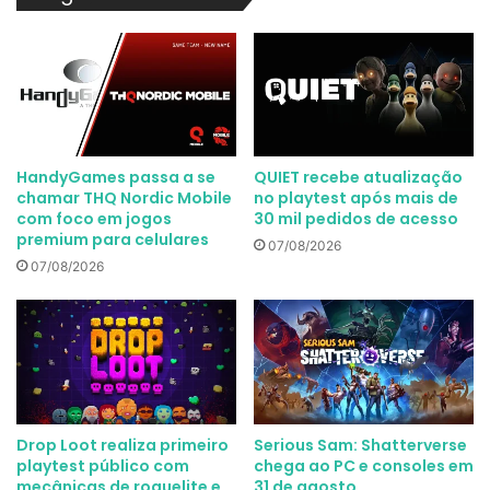
HandyGames passa a se
QUIET recebe atualização
chamar THQ Nordic Mobile
no playtest após mais de
com foco em jogos
30 mil pedidos de acesso
premium para celulares
07/08/2026
07/08/2026
Drop Loot realiza primeiro
Serious Sam: Shatterverse
playtest público com
chega ao PC e consoles em
mecânicas de roguelite e
31 de agosto