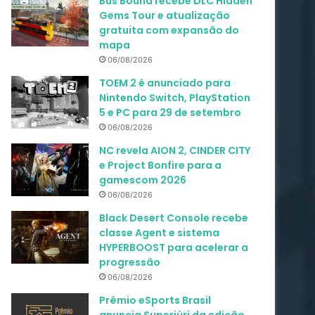
Bus Bound recebe DLC Hidden
Gems Tour e atualização
gratuita com expansão do
mapa
06/08/2026
TOEM 2 é anunciado para
Nintendo Switch, PlayStation
5 e PC para 29 de setembro
06/08/2026
NC revela AION 2, CINDER CITY
e Project Bonfire para a
gamescom 2026
06/08/2026
Black Desert Console recebe
classe Agent e sistema
HYPERBOOST para acelerar a
progressão
06/08/2026
Prêmio eSports Brasil