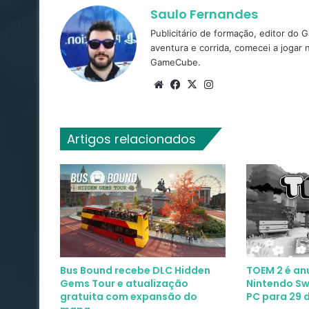
Saulo Fernandes
Publicitário de formação, editor do
aventura e corrida, comecei a jogar
GameCube.
Website
Facebook
X
Instagram
Artigos relacionados
Bus Bound recebe DLC Hidden
TOEM 2 é an
Gems Tour e atualização
Nintendo Swi
gratuita com expansão do
PC para 29 