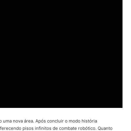
o uma nova área. Após concluir o modo história
oferecendo pisos infinitos de combate robótico. Quanto