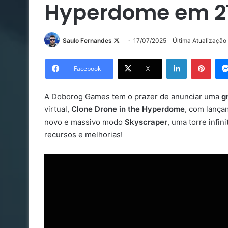
Hyperdome em 27
Follow
Saulo Fernandes
17/07/2025
Última Atualização
on
Linkedin
Pinte
X
Facebook
X
A Doborog Games tem o prazer de anunciar uma
g
virtual,
Clone Drone in the Hyperdome
, com lanç
novo e massivo modo
Skyscraper
, uma torre infi
recursos e melhorias!