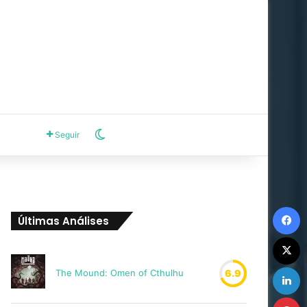
Switch skin
Seguir
F
Últimas Análises
X
L
The Mound: Omen of Cthulhu
6.9
P