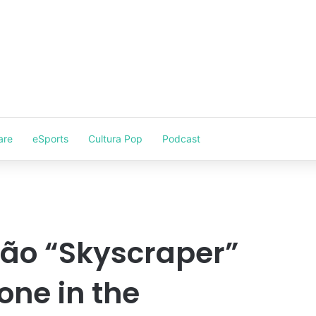
are
eSports
Cultura Pop
Podcast
ção “Skyscraper”
one in the