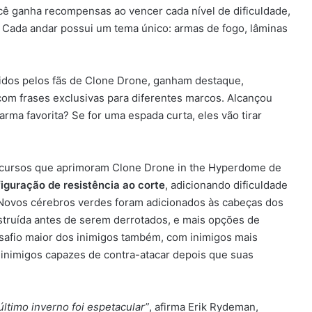
você ganha recompensas ao vencer cada nível de dificuldade,
. Cada andar possui um tema único: armas de fogo, lâminas
ridos pelos fãs de Clone Drone, ganham destaque,
m frases exclusivas para diferentes marcos. Alcançou
arma favorita? Se for uma espada curta, eles vão tirar
recursos que aprimoram Clone Drone in the Hyperdome de
iguração de resistência ao corte
, adicionando dificuldade
 Novos cérebros verdes foram adicionados às cabeças dos
struída antes de serem derrotados, e mais opções de
afio maior dos inimigos também, com inimigos mais
a inimigos capazes de contra-atacar depois que suas
ltimo inverno foi espetacular”
, afirma Erik Rydeman,