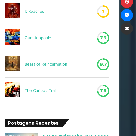
M
It Reaches
7
Compartilh
Gunstoppable
7.5
Beast of Reincarnation
9.7
The Caribou Trail
7.5
Postagens Recentes