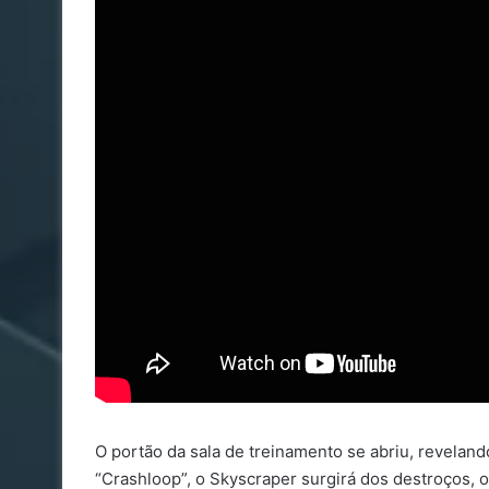
O portão da sala de treinamento se abriu, reveland
“Crashloop”, o Skyscraper surgirá dos destroços, 