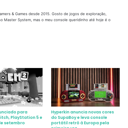
 Gamers & Games desde 2015. Gosto de jogos de exploração,
 no Master System, mas o meu console queridinho até hoje é o
unciado para
Hyperkin anuncia novas cores
tch, PlayStation 5 e
do SupaBoy e leva console
de setembro
portátil retrô à Europa pela