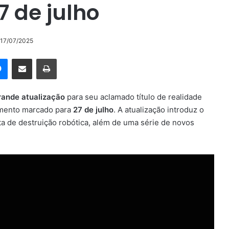
 de julho
 17/07/2025
rest
Messenger
Compartilhar via e-mail
Imprimir
rande atualização
para seu aclamado título de realidade
amento marcado para
27 de julho
. A atualização introduz o
nita de destruição robótica, além de uma série de novos