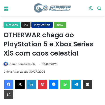
Menu
Switch
Pr
Notícias
PC
PlayStation
Xbox
OTHERWAR chega ao
PlayStation 5 e Xbox Series
X|S com caos celestial
Follow
Saulo Fernandes
30/07/2025
on
Última Atualização 30/07/2025
X
Linkedin
Pinterest
Messenger
WhatsApp
Telegram
Compartilhar via e-mail
Imprimir