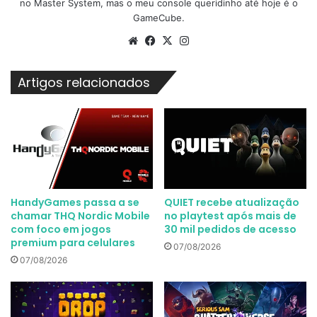
no Master System, mas o meu console queridinho até hoje é o
GameCube.
Website
Facebook
X
Instagram
Artigos relacionados
HandyGames passa a se
QUIET recebe atualização
chamar THQ Nordic Mobile
no playtest após mais de
com foco em jogos
30 mil pedidos de acesso
premium para celulares
07/08/2026
07/08/2026