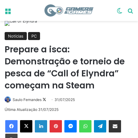
Menu
Switch
Pr
Notícias
PC
Prepare a isca:
Demonstração e torneio de
pesca de “Call of Elyndra”
começam na Steam
Follow
Saulo Fernandes
31/07/2025
on
Última Atualização 31/07/2025
X
Linkedin
Pinterest
Messenger
WhatsApp
Telegram
Compartilhar via e-mail
Imprimir