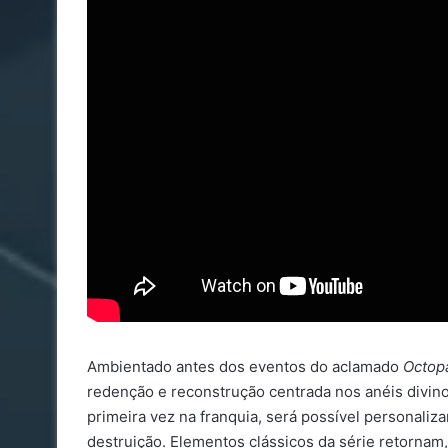
Ambientado antes dos eventos do aclamado
Octopa
redenção e reconstrução centrada nos anéis divino
primeira vez na franquia, será possível personaliza
destruição. Elementos clássicos da série retornam,