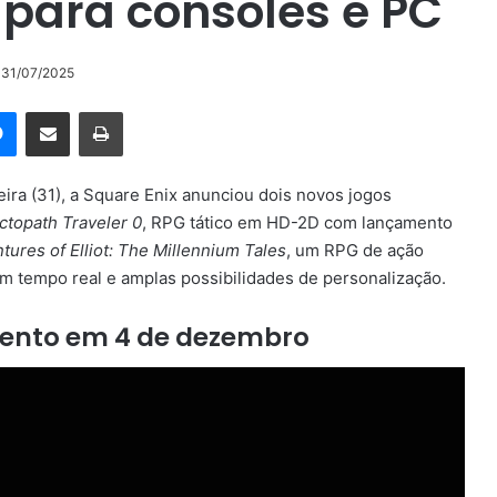
 para consoles e PC
o 31/07/2025
rest
Messenger
Compartilhar via e-mail
Imprimir
eira (31), a Square Enix anunciou dois novos jogos
ctopath Traveler 0
, RPG tático em HD-2D com lançamento
ures of Elliot: The Millennium Tales
, um RPG de ação
m tempo real e amplas possibilidades de personalização.
mento em 4 de dezembro