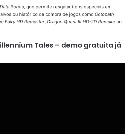
Data Bonus
, que permite resgatar itens especiais em
alvos ou histórico de compra de jogos como
Octopath
ing Fairy HD Remaster
,
Dragon Quest III HD-2D Remake
ou
Millennium Tales – demo gratuita já