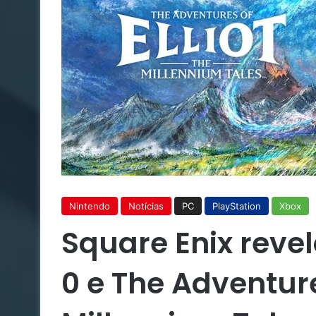
Nintendo
Notícias
PC
PlayStation
Xbox
Square Enix reve
0 e The Adventures