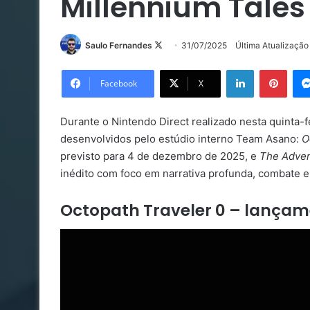
Millennium Tales
Follow
Saulo Fernandes
31/07/2025
Última Atualizaçã
on
Linkedin
Pinte
X
Facebook
X
Durante o Nintendo Direct realizado nesta quinta-f
desenvolvidos pelo estúdio interno Team Asano:
O
previsto para 4 de dezembro de 2025, e
The Advent
inédito com foco em narrativa profunda, combate e
Octopath Traveler 0 – lança