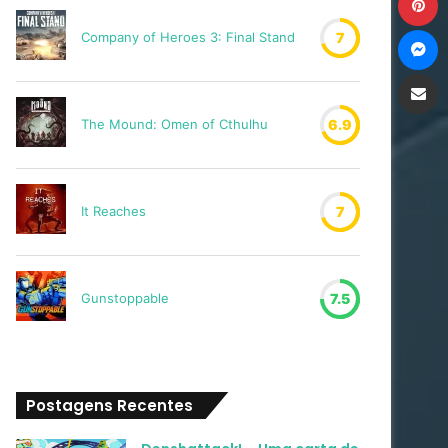
M
Company of Heroes 3: Final Stand
7
Compartilh
The Mound: Omen of Cthulhu
6.9
It Reaches
7
Gunstoppable
7.5
Postagens Recentes