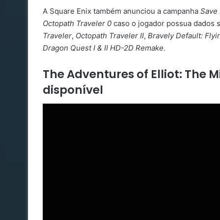
A Square Enix também anunciou a campanha
Save 
Octopath Traveler 0
caso o jogador possua dados s
Traveler
,
Octopath Traveler II
,
Bravely Default: Fly
Dragon Quest I & II HD-2D Remake
.
The Adventures of Elliot: The 
disponível