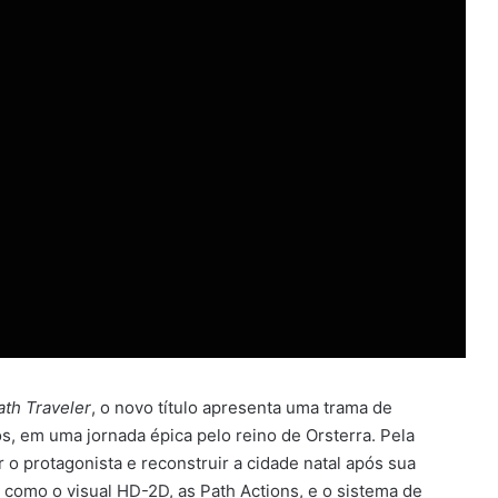
th Traveler
, o novo título apresenta uma trama de
s, em uma jornada épica pelo reino de Orsterra. Pela
r o protagonista e reconstruir a cidade natal após sua
 como o visual HD-2D, as Path Actions, e o sistema de