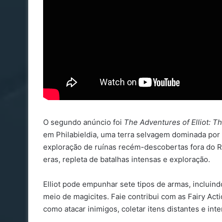
O segundo anúncio foi
The Adventures of Elliot: T
em Philabieldia, uma terra selvagem dominada por 
exploração de ruínas recém-descobertas fora do Re
eras, repleta de batalhas intensas e exploração.
Elliot pode empunhar sete tipos de armas, incluin
meio de magicites. Faie contribui com as Fairy Act
como atacar inimigos, coletar itens distantes e int