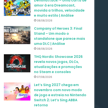
Denshattack! – Uma carta de
amor à era Dreamcast,
movida a trilhos, velocidade
e muito estilo | Análise
08/08/2026
Company of Heroes 3: Final
Stand – Um modo o
standalone que parece mais
uma DLC | Análise
08/08/2026
THQ Nordic Showcase 2026
revela novos jogos, DLCs,
atualizações e promoções
no Steam e consoles
07/08/2026
Let’s Sing 2027 chega em
novembro com novo modo
de jogo e estreia no Nintendo
Switch 2; Let’s Sing ABBA
retorna