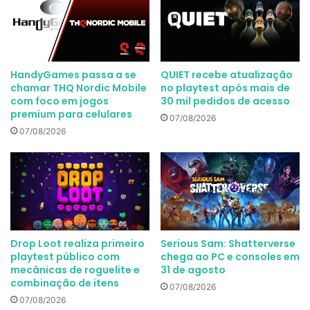
HandyGames passa a se
QUIET recebe atualização
chamar THQ Nordic Mobile
no playtest após mais de
com foco em jogos
30 mil pedidos de acesso
premium para celulares
07/08/2026
07/08/2026
Drop Loot realiza primeiro
Serious Sam: Shatterverse
playtest público com
chega ao PC e consoles em
mecânicas de roguelite e
31 de agosto
combinação de itens
07/08/2026
07/08/2026