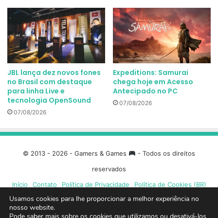
JBL lança dez novos fones
Expeditions: Samurai
no Brasil com destaque
chega hoje em Acesso
para linha Live e
Antecipado no PC
tecnologia OpenSound
07/08/2026
07/08/2026
© 2013 - 2026 - Gamers & Games
- Todos os direitos
reservados
Início
Contato
Política de Privacidade
Política de Cookies (BR)
Usamos cookies para lhe proporcionar a melhor experiência no
Facebook
X
Linkedin
YouTube
Instagram
Spotify
Mixcloud
Twit
nosso website.
Pode saber mais sobre os cookies que utilizamos ou desativá-los