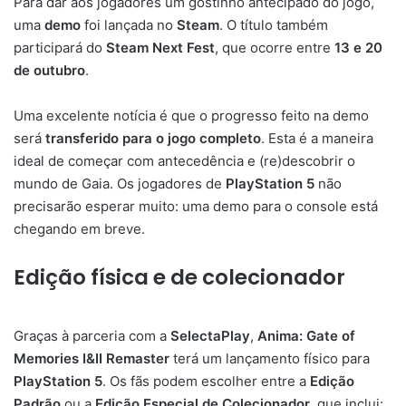
Para dar aos jogadores um gostinho antecipado do jogo,
uma
demo
foi lançada no
Steam
. O título também
participará do
Steam Next Fest
, que ocorre entre
13 e 20
de outubro
.
Uma excelente notícia é que o progresso feito na demo
será
transferido para o jogo completo
. Esta é a maneira
ideal de começar com antecedência e (re)descobrir o
mundo de Gaia. Os jogadores de
PlayStation 5
não
precisarão esperar muito: uma demo para o console está
chegando em breve.
Edição física e de colecionador
Graças à parceria com a
SelectaPlay
,
Anima: Gate of
Memories I&II Remaster
terá um lançamento físico para
PlayStation 5
. Os fãs podem escolher entre a
Edição
Padrão
ou a
Edição Especial de Colecionador
, que inclui: