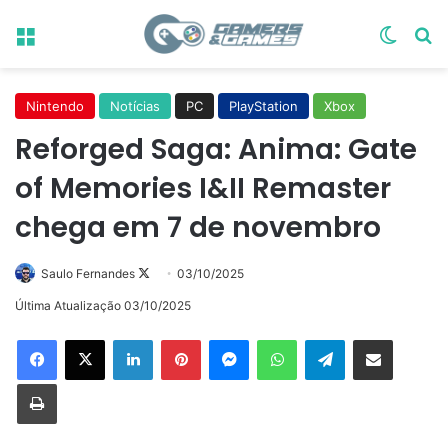
Menu
Switch
Pr
Nintendo
Notícias
PC
PlayStation
Xbox
Reforged Saga: Anima: Gate
of Memories I&II Remaster
chega em 7 de novembro
Follow
Saulo Fernandes
03/10/2025
on
Última Atualização 03/10/2025
X
Linkedin
Pinterest
Messenger
WhatsApp
Telegram
Compartilhar via e-mail
Imprimir