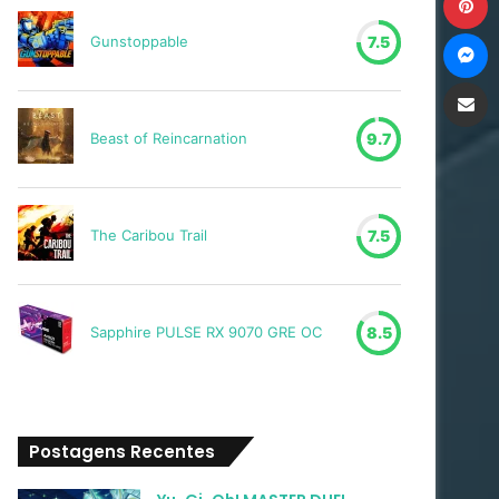
M
Gunstoppable
7.5
Compartilh
Beast of Reincarnation
9.7
The Caribou Trail
7.5
Sapphire PULSE RX 9070 GRE OC
8.5
Postagens Recentes