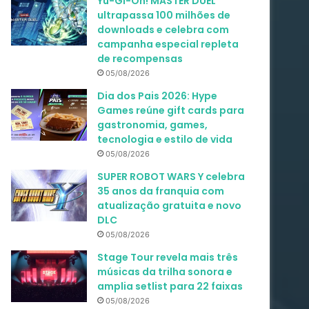
Yu-Gi-Oh! MASTER DUEL
ultrapassa 100 milhões de
downloads e celebra com
campanha especial repleta
de recompensas
05/08/2026
Dia dos Pais 2026: Hype
Games reúne gift cards para
gastronomia, games,
tecnologia e estilo de vida
05/08/2026
SUPER ROBOT WARS Y celebra
35 anos da franquia com
atualização gratuita e novo
DLC
05/08/2026
Stage Tour revela mais três
músicas da trilha sonora e
amplia setlist para 22 faixas
05/08/2026