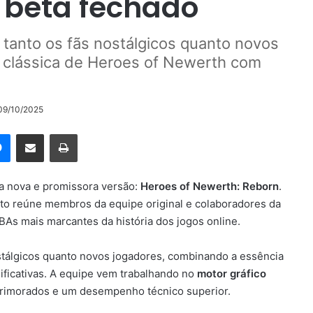
 beta fechado
 tanto os fãs nostálgicos quanto novos
 clássica de Heroes of Newerth com
 09/10/2025
rest
Messenger
Compartilhar via e-mail
Imprimir
a nova e promissora versão:
Heroes of Newerth: Reborn
.
jeto reúne membros da equipe original e colaboradores da
As mais marcantes da história dos jogos online.
ostálgicos quanto novos jogadores, combinando a essência
ficativas. A equipe vem trabalhando no
motor gráfico
 aprimorados e um desempenho técnico superior.