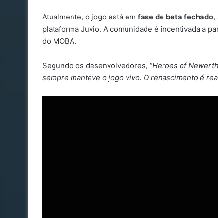
Atualmente, o jogo está em
fase de beta fechado
,
plataforma Juvio. A comunidade é incentivada a par
do MOBA.
Segundo os desenvolvedores,
“Heroes of Newerth
sempre manteve o jogo vivo. O renascimento é real