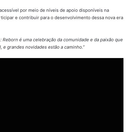
 acessível por meio de níveis de apoio disponíveis na
ticipar e contribuir para o desenvolvimento dessa nova era
: Reborn é uma celebração da comunidade e da paixão que
, e grandes novidades estão a caminho.”