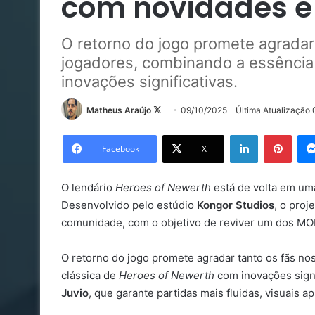
com novidades e
O retorno do jogo promete agradar
jogadores, combinando a essência
inovações significativas.
Follow
Matheus Araújo
09/10/2025
Última Atualização
on
Linkedin
Pinte
X
Facebook
X
O lendário
Heroes of Newerth
está de volta em um
Desenvolvido pelo estúdio
Kongor Studios
, o pro
comunidade, com o objetivo de reviver um dos MOB
O retorno do jogo promete agradar tanto os fãs n
clássica de
Heroes of Newerth
com inovações signi
Juvio
, que garante partidas mais fluidas, visuais