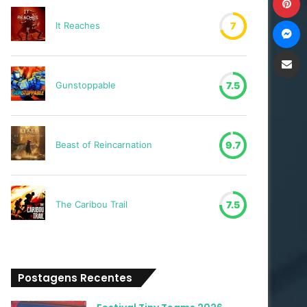
M
It Reaches
7
Compartilh
Gunstoppable
7.5
Beast of Reincarnation
9.7
The Caribou Trail
7.5
Postagens Recentes