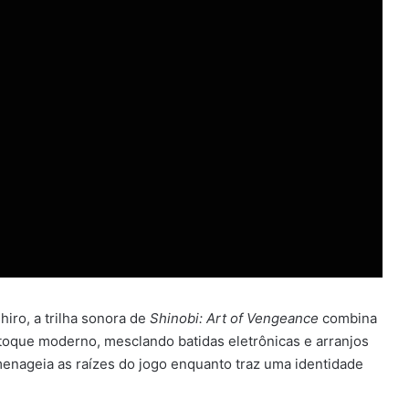
iro, a trilha sonora de
Shinobi: Art of Vengeance
combina
 toque moderno, mesclando batidas eletrônicas e arranjos
menageia as raízes do jogo enquanto traz uma identidade