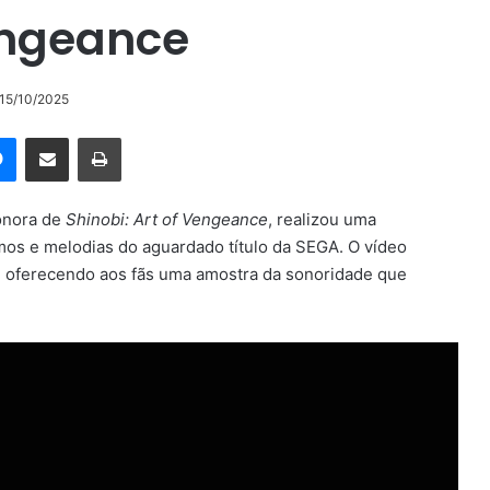
Vengeance
 15/10/2025
rest
Messenger
Compartilhar via e-mail
Imprimir
sonora de
Shinobi: Art of Vengeance
, realizou uma
tmos e melodias do aguardado título da SEGA. O vídeo
e, oferecendo aos fãs uma amostra da sonoridade que