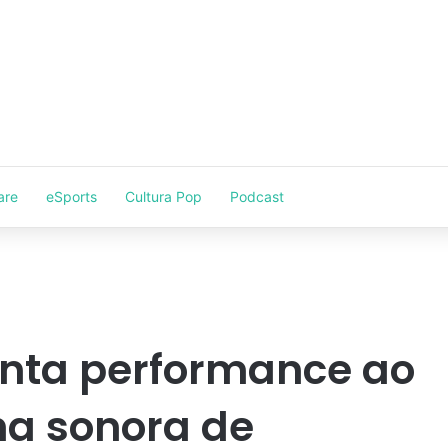
are
eSports
Cultura Pop
Podcast
enta performance ao
lha sonora de