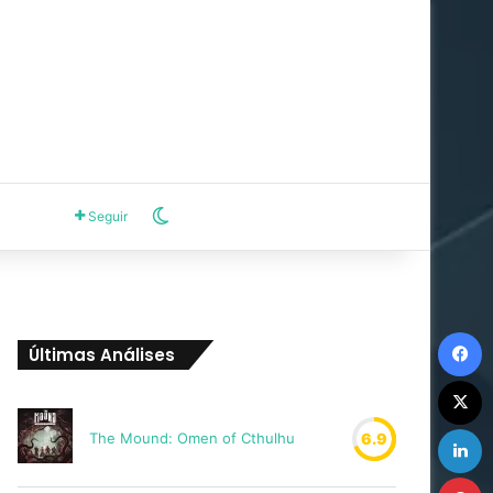
Switch skin
Seguir
F
Últimas Análises
X
L
The Mound: Omen of Cthulhu
6.9
P