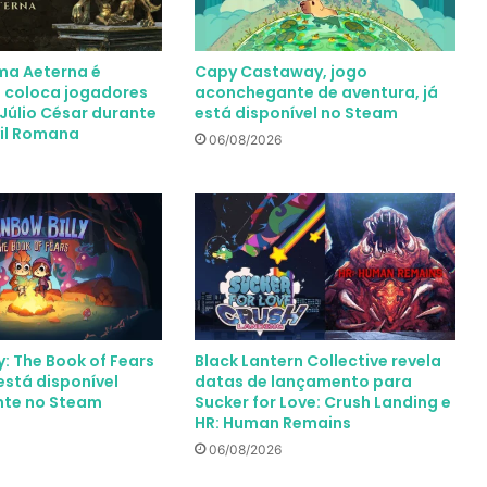
oma Aeterna é
Capy Castaway, jogo
 coloca jogadores
aconchegante de aventura, já
Júlio César durante
está disponível no Steam
vil Romana
06/08/2026
y: The Book of Fears
Black Lantern Collective revela
está disponível
datas de lançamento para
nte no Steam
Sucker for Love: Crush Landing e
HR: Human Remains
06/08/2026