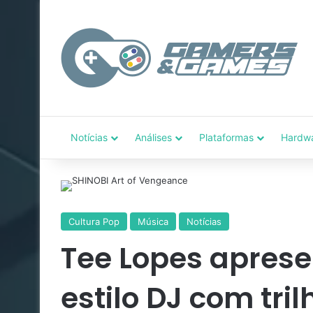
Notícias
Análises
Plataformas
Hardw
Cultura Pop
Música
Notícias
Tee Lopes apres
estilo DJ com tri