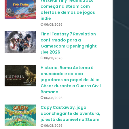
Festival Tiny Teams 2026
começa na Steam com
ofertas e demos de jogos
indie
06/08/2026
Final Fantasy 7 Revelation
confirmado para a
Gamescom Opening Night
Live 2026
06/08/2026
Historia: Roma Aeterna é
anunciado e coloca
jogadores no papel de Júlio
César durante a Guerra Civil
Romana
06/08/2026
Capy Castaway, jogo
aconchegante de aventura,
já está disponível no Steam
06/08/2026