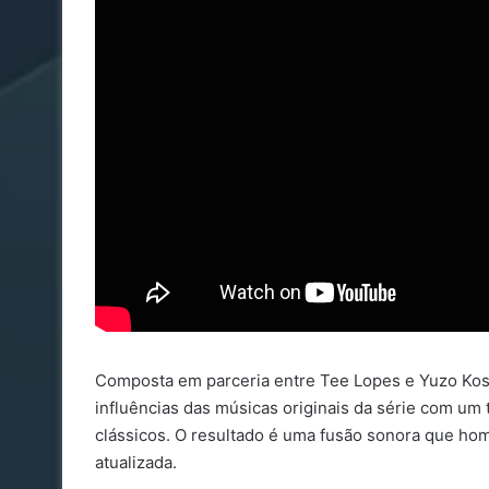
Composta em parceria entre Tee Lopes e Yuzo Kosh
influências das músicas originais da série com um
clássicos. O resultado é uma fusão sonora que ho
atualizada.