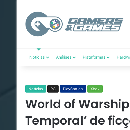
Notícias
Análises
Plataformas
Hardw
Notícias
PC
PlayStation
Xbox
World of Warship
Temporal’ de ficç