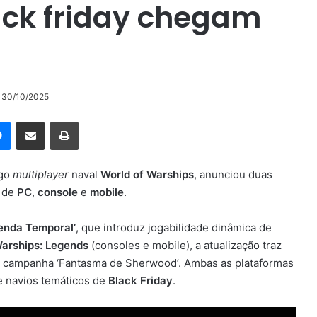
ack friday chegam
o 30/10/2025
rest
Messenger
Compartilhar via e-mail
Imprimir
ogo
multiplayer
naval
World of Warships
, anunciou duas
s de
PC
,
console
e
mobile
.
Fenda Temporal’
, que introduz jogabilidade dinâmica de
Warships: Legends
(consoles e mobile), a atualização traz
 a campanha ‘Fantasma de Sherwood’. Ambas as plataformas
 navios temáticos de
Black Friday
.