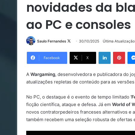
novidades da bl
ao PC e consoles
Follow
Saulo Fernandes
30/10/2025
Última Atualizaçã
on
Linkedin
Pinte
X
Facebook
X
A
Wargaming
, desenvolvedora e publicadora do j
atualizações repletas de conteúdo para as versõe
No PC, o destaque é o evento de tempo limitado
‘
ficção científica, ataque e defesa. Já em
World of 
novos contratorpedeiros franceses alternativos e
também recebem uma seleção robusta de ofertas e