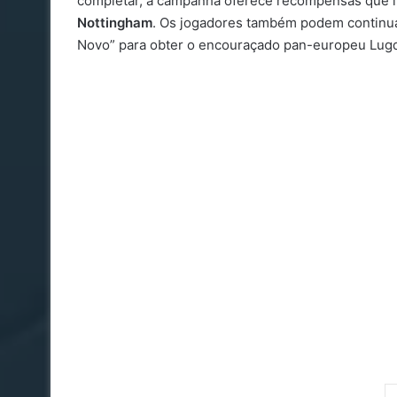
completar, a campanha oferece recompensas que in
Nottingham
. Os jogadores também podem continua
Novo” para obter o encouraçado pan-europeu Lu