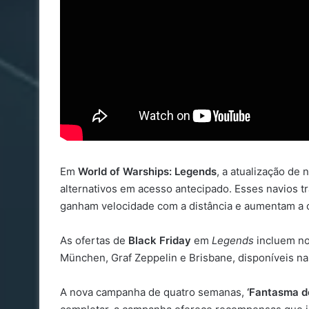
Em
World of Warships: Legends
, a atualização de
alternativos em acesso antecipado. Esses navios
ganham velocidade com a distância e aumentam a c
As ofertas de
Black Friday
em
Legends
incluem no
München, Graf Zeppelin e Brisbane, disponíveis nas
A nova campanha de quatro semanas,
‘Fantasma d