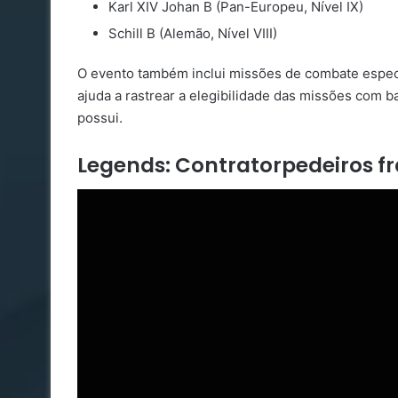
Karl XIV Johan B (Pan-Europeu, Nível IX)
Schill B (Alemão, Nível VIII)
O evento também inclui missões de combate especi
ajuda a rastrear a elegibilidade das missões com b
possui.
Legends: Contratorpedeiros 