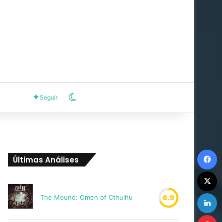
Switch skin
Seguir
F
Últimas Análises
X
L
The Mound: Omen of Cthulhu
6.9
P