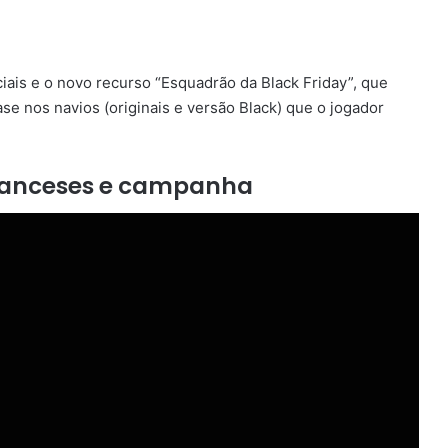
ais e o novo recurso “Esquadrão da Black Friday”, que
ase nos navios (originais e versão Black) que o jogador
franceses e campanha