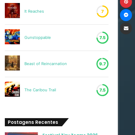
M
It Reaches
7
Compartilh
Gunstoppable
7.5
Beast of Reincarnation
9.7
The Caribou Trail
7.5
Postagens Recentes