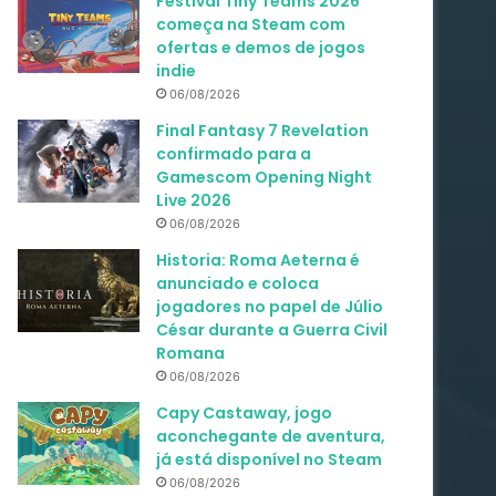
Festival Tiny Teams 2026
começa na Steam com
ofertas e demos de jogos
indie
06/08/2026
Final Fantasy 7 Revelation
confirmado para a
Gamescom Opening Night
Live 2026
06/08/2026
Historia: Roma Aeterna é
anunciado e coloca
jogadores no papel de Júlio
César durante a Guerra Civil
Romana
06/08/2026
Capy Castaway, jogo
aconchegante de aventura,
já está disponível no Steam
06/08/2026