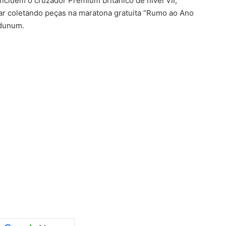
cluem o cruzador Premium britânico de nível VII,
r coletando peças na maratona gratuita “Rumo ao Ano
gdunum.