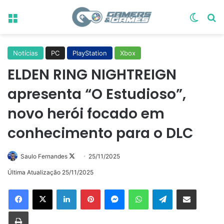
Menu
Switch
Pr
Notícias
PC
PlayStation
Xbox
ELDEN RING NIGHTREIGN
apresenta “O Estudioso”,
novo herói focado em
conhecimento para o DLC
Follow
Saulo Fernandes
25/11/2025
on
Última Atualização 25/11/2025
X
Linkedin
Pinterest
Messenger
WhatsApp
Telegram
Compartilhar via e-mail
Imprimir