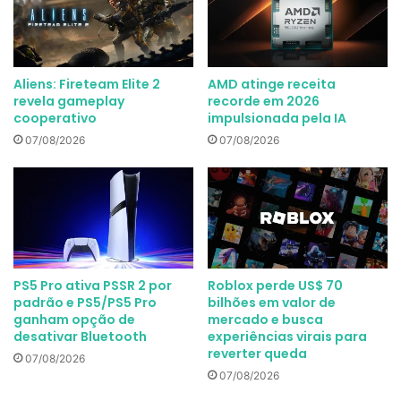
Aliens: Fireteam Elite 2
AMD atinge receita
revela gameplay
recorde em 2026
cooperativo
impulsionada pela IA
07/08/2026
07/08/2026
PS5 Pro ativa PSSR 2 por
Roblox perde US$ 70
padrão e PS5/PS5 Pro
bilhões em valor de
ganham opção de
mercado e busca
desativar Bluetooth
experiências virais para
reverter queda
07/08/2026
07/08/2026