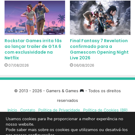
Rockstar Games irrita fãs
Final Fantasy 7 Revelation
ao lançar trailer de GTA 6
confirmado para a
com exclusividade na
Gamescom Opening Night
Netflix
Live 2026
07/08/2026
06/08/2026
© 2013 - 2026 - Gamers & Games
- Todos os direitos
reservados
Início
Contato
Política de Privacidade
Política de Cookies (BR)
Usamos cookies para lhe proporcionar a melhor experiência no
Facebook
X
Linkedin
YouTube
Instagram
Spotify
Mixcloud
Twit
nosso website.
Pode saber mais sobre os cookies que utilizamos ou desativá-los