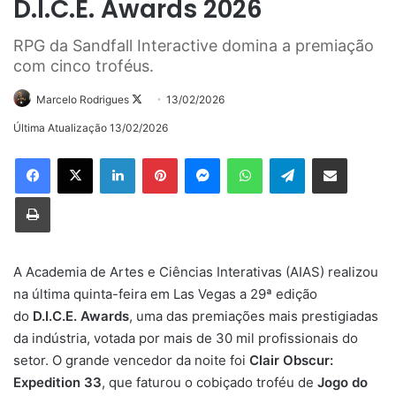
D.I.C.E. Awards 2026
RPG da Sandfall Interactive domina a premiação
com cinco troféus.
Follow
Marcelo Rodrigues
13/02/2026
on
Última Atualização 13/02/2026
X
Linkedin
Pinterest
Messenger
WhatsApp
Telegram
Compartilhar via e-mail
Imprimir
A Academia de Artes e Ciências Interativas (AIAS) realizou
na última quinta-feira em Las Vegas a 29ª edição
do
D.I.C.E. Awards
, uma das premiações mais prestigiadas
da indústria, votada por mais de 30 mil profissionais do
setor. O grande vencedor da noite foi
Clair Obscur:
Expedition 33
, que faturou o cobiçado troféu de
Jogo do