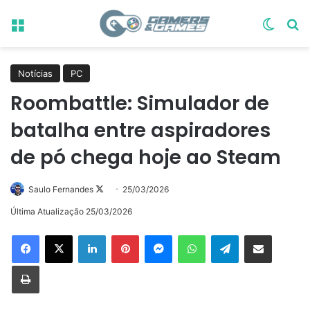
Menu
Switch
Pr
Notícias
PC
Roombattle: Simulador de
batalha entre aspiradores
de pó chega hoje ao Steam
Follow
Saulo Fernandes
25/03/2026
on
Última Atualização 25/03/2026
X
Linkedin
Pinterest
Messenger
WhatsApp
Telegram
Compartilhar via e-mail
Imprimir