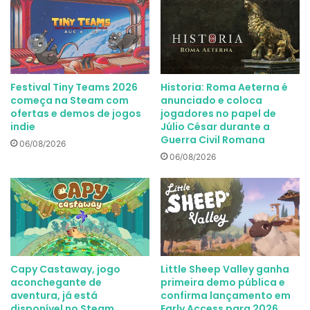
Festival Tiny Teams 2026
Historia: Roma Aeterna é
começa na Steam com
anunciado e coloca
ofertas e demos de jogos
jogadores no papel de
indie
Júlio César durante a
Guerra Civil Romana
06/08/2026
06/08/2026
Capy Castaway, jogo
Little Sheep Valley ganha
aconchegante de
primeira demo pública e
aventura, já está
confirma lançamento em
disponível no Steam
Early Access para 2026