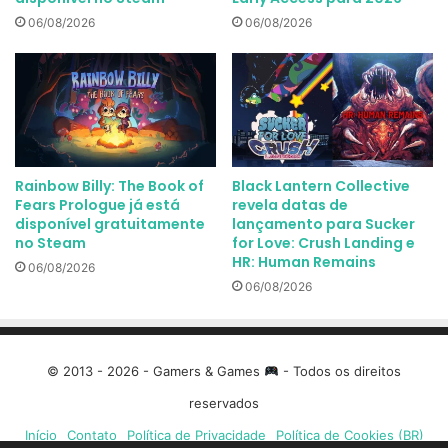
06/08/2026
06/08/2026
Rainbow Billy: The Book of
Black Lantern Collective
Fears Prologue já está
revela datas de
disponível gratuitamente
lançamento para Sucker
no Steam
for Love: Crush Landing e
HR: Human Remains
06/08/2026
06/08/2026
© 2013 - 2026 - Gamers & Games
- Todos os direitos
reservados
Início
Contato
Política de Privacidade
Política de Cookies (BR)