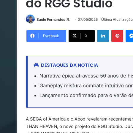
do RGG Studio
Follow
Saulo Fernandes
07/05/2026
Última Atualizaçã
on
Linkedin
Pinte
X
Facebook
X
DESTAQUES DA NOTÍCIA
Narrativa épica atravessa 50 anos de hi
Gameplay mistura combate intuitivo c
Lançamento confirmado para o verão d
A SEGA of America e o Xbox revelaram recenteme
THAN HEAVEN, o novo projeto do RGG Studio. Duran