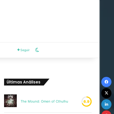
Switch skin
Seguir
F
Últimas Análises
X
L
The Mound: Omen of Cthulhu
6.9
P