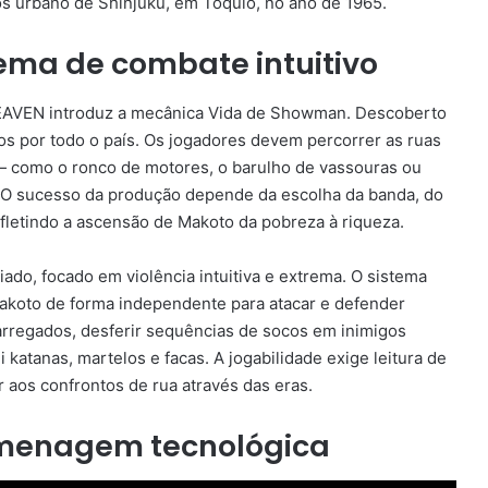
aos urbano de Shinjuku, em Tóquio, no ano de 1965.
ema de combate intuitivo
EAVEN introduz a mecânica Vida de Showman. Descoberto
s por todo o país. Os jogadores devem percorrer as ruas
o — como o ronco de motores, o barulho de vassouras ou
. O sucesso da produção depende da escolha da banda, do
fletindo a ascensão de Makoto da pobreza à riqueza.
do, focado em violência intuitiva e extrema. O sistema
Makoto de forma independente para atacar e defender
arregados, desferir sequências de socos em inimigos
 katanas, martelos e facas. A jogabilidade exige leitura de
 aos confrontos de rua através das eras.
homenagem tecnológica