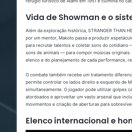
refúgio turístico de Atami em 1951 e culmina no c
Vida de Showman e o sist
Além da exploração histórica, STRANGER THAN H
por um mentor, Makoto passa a produzir espetáculo
para recrutar talentos e coletar sons do cotidian
sons de animais — para compor músicas originais
elenco e do planejamento de cada performance, re
O combate também recebe um tratamento diferencia
permite controlar os lados direito e esquerdo de 
simultaneamente. O jogador pode utilizar golpes c
atordoados e aproveitar um vasto arsenal que inclui
movimentos e criação de aberturas para sobreviver
Elenco internacional e 