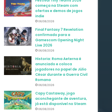
Festival Tiny Teams 2026
começa na Steam com
ofertas e demos de jogos
indie
06/08/2026
Final Fantasy 7 Revelation
confirmado para a
Gamescom Opening Night
Live 2026
06/08/2026
Historia: Roma Aeterna é
anunciado e coloca
jogadores no papel de Júlio
César durante a Guerra Civil
Romana
06/08/2026
Capy Castaway, jogo
aconchegante de aventura,
já está disponível no Steam
06/08/2026