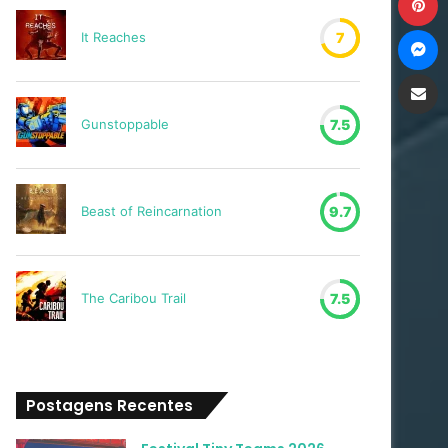
M
It Reaches
7
Compartilh
Gunstoppable
7.5
Beast of Reincarnation
9.7
The Caribou Trail
7.5
Postagens Recentes