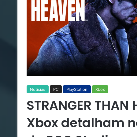
Notícias
PC
PlayStation
Xbox
STRANGER THAN H
Xbox detalham no