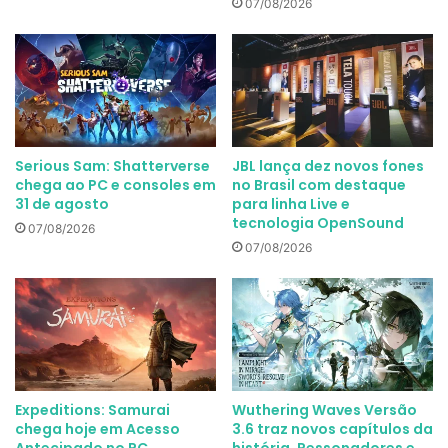
07/08/2026
Serious Sam: Shatterverse
JBL lança dez novos fones
chega ao PC e consoles em
no Brasil com destaque
31 de agosto
para linha Live e
tecnologia OpenSound
07/08/2026
07/08/2026
Expeditions: Samurai
Wuthering Waves Versão
chega hoje em Acesso
3.6 traz novos capítulos da