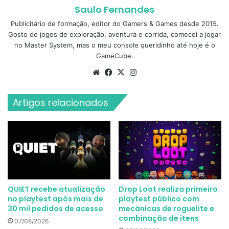
Saulo Fernandes
Publicitário de formação, editor do Gamers & Games desde 2015.
Gosto de jogos de exploração, aventura e corrida, comecei a jogar
no Master System, mas o meu console queridinho até hoje é o
GameCube.
Website
Facebook
X
Instagram
Artigos relacionados
QUIET recebe atualização
Drop Loot realiza primeiro
no playtest após mais de
playtest público com
30 mil pedidos de acesso
mecânicas de roguelite e
combinação de itens
07/08/2026