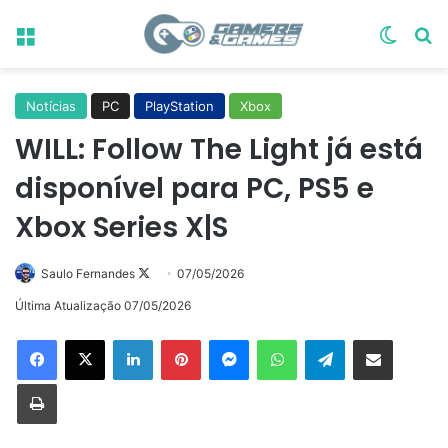
Menu
Switch
Pr
Notícias
PC
PlayStation
Xbox
WILL: Follow The Light já está
disponível para PC, PS5 e
Xbox Series X|S
Follow
Saulo Fernandes
07/05/2026
on
Última Atualização 07/05/2026
X
Linkedin
Pinterest
Messenger
WhatsApp
Telegram
Compartilhar via e-mail
Imprimir