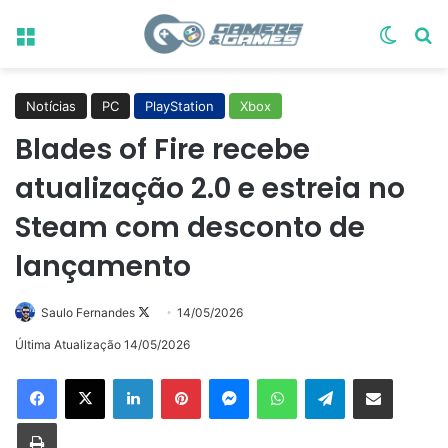
Menu
Switch
Pr
Notícias
PC
PlayStation
Xbox
Blades of Fire recebe
atualização 2.0 e estreia no
Steam com desconto de
lançamento
Follow
Saulo Fernandes
14/05/2026
on
Última Atualização 14/05/2026
X
Linkedin
Pinterest
Messenger
WhatsApp
Telegram
Compartilhar via e-mail
Imprimir