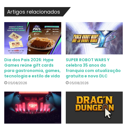
Artigos relacionados
Dia dos Pais 2026: Hype
SUPER ROBOT WARS Y
Games reúne gift cards
celebra 35 anos da
para gastronomia, games,
franquia com atualização
tecnologia e estilo de vida
gratuita e novo DLC
05/08/2026
05/08/2026