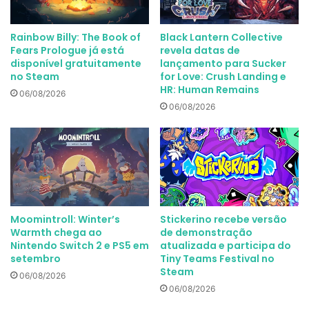
Rainbow Billy: The Book of
Black Lantern Collective
Fears Prologue já está
revela datas de
disponível gratuitamente
lançamento para Sucker
no Steam
for Love: Crush Landing e
HR: Human Remains
06/08/2026
06/08/2026
Moomintroll: Winter’s
Stickerino recebe versão
Warmth chega ao
de demonstração
Nintendo Switch 2 e PS5 em
atualizada e participa do
setembro
Tiny Teams Festival no
Steam
06/08/2026
06/08/2026