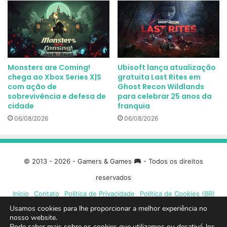
Monsters are Coming!
Ubisoft lança atualização
chega ao Xbox Series X|S
gratuita Last Rites em
com ação de
Ghost Recon Wildlands
sobrevivência e defesa de
para celebrar 25 anos da
cidade
franquia
06/08/2026
06/08/2026
© 2013 - 2026 - Gamers & Games
- Todos os direitos
reservados
Início
Contato
Política de Privacidade
Política de Cookies (BR)
Usamos cookies para lhe proporcionar a melhor experiência no
nosso website.
Facebook
X
Linkedin
YouTube
Instagram
Spotify
Mixcloud
Twit
Pode saber mais sobre os cookies que utilizamos ou desativá-los