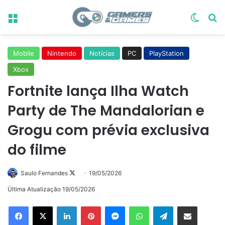
Menu
Switch
Pr
Mobile
Nintendo
Notícias
PC
PlayStation
Xbox
Fortnite lança Ilha Watch
Party de The Mandalorian e
Grogu com prévia exclusiva
do filme
Follow
Saulo Fernandes
19/05/2026
on
Última Atualização 19/05/2026
X
Linkedin
Pinterest
Messenger
WhatsApp
Telegram
Compartilhar via e-mail