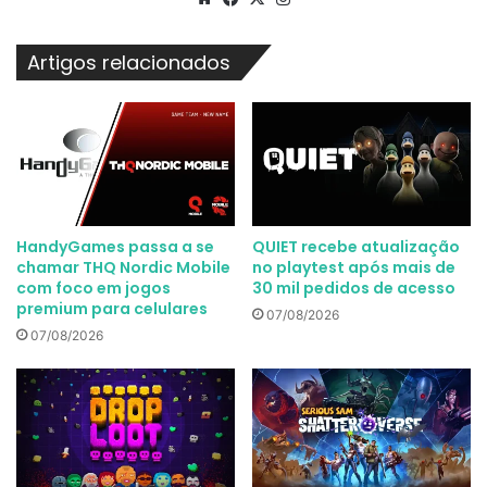
Artigos relacionados
HandyGames passa a se
QUIET recebe atualização
chamar THQ Nordic Mobile
no playtest após mais de
com foco em jogos
30 mil pedidos de acesso
premium para celulares
07/08/2026
07/08/2026