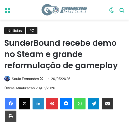
Menu
Switch
Pr
Notícias
PC
SunderBound recebe demo
no Steam e grande
reformulação de gameplay
Follow
Saulo Fernandes
20/05/2026
on
Última Atualização 20/05/2026
X
Linkedin
Pinterest
Messenger
WhatsApp
Telegram
Compartilhar via e-mail
Imprimir