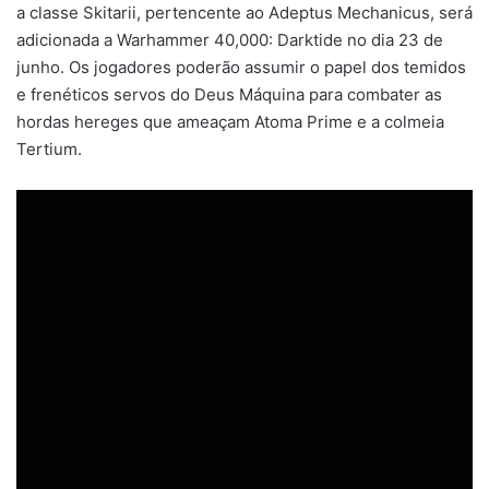
a classe Skitarii, pertencente ao Adeptus Mechanicus, será
adicionada a Warhammer 40,000: Darktide no dia 23 de
junho. Os jogadores poderão assumir o papel dos temidos
e frenéticos servos do Deus Máquina para combater as
hordas hereges que ameaçam Atoma Prime e a colmeia
Tertium.