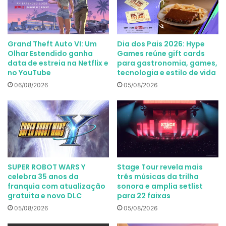
Grand Theft Auto VI: Um
Dia dos Pais 2026: Hype
Olhar Estendido ganha
Games reúne gift cards
data de estreia na Netflix e
para gastronomia, games,
no YouTube
tecnologia e estilo de vida
06/08/2026
05/08/2026
SUPER ROBOT WARS Y
Stage Tour revela mais
celebra 35 anos da
três músicas da trilha
franquia com atualização
sonora e amplia setlist
gratuita e novo DLC
para 22 faixas
05/08/2026
05/08/2026