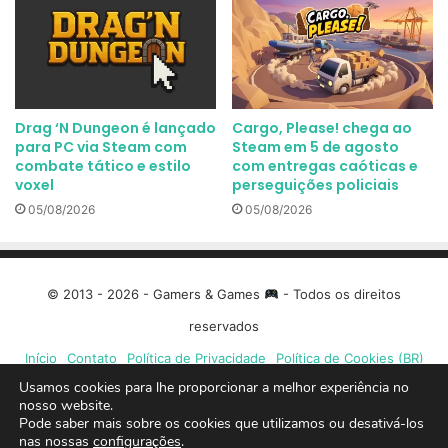
Drag ‘N Dungeon é lançado
Cargo, Please! chega ao
para PC via Steam com
Steam em 5 de agosto
combate tático e estilo
com entregas caóticas e
voxel
perseguições policiais
05/08/2026
05/08/2026
© 2013 - 2026 - Gamers & Games
- Todos os direitos
reservados
Início
Contato
Política de Privacidade
Política de Cookies (BR)
Usamos cookies para lhe proporcionar a melhor experiência no
Facebook
X
Linkedin
YouTube
Instagram
Spotify
Mixcloud
Twit
nosso website.
Pode saber mais sobre os cookies que utilizamos ou desativá-los
nas nossas
configurações
.