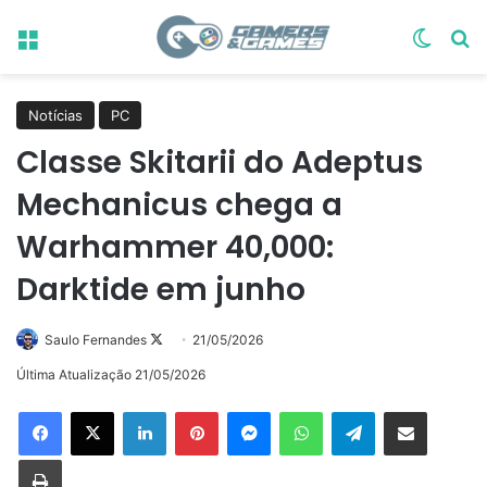
Menu
Switch
Pr
Notícias
PC
Classe Skitarii do Adeptus
Mechanicus chega a
Warhammer 40,000:
Darktide em junho
Follow
Saulo Fernandes
21/05/2026
on
Última Atualização 21/05/2026
X
Linkedin
Pinterest
Messenger
WhatsApp
Telegram
Compartilhar via e-mail
Imprimir