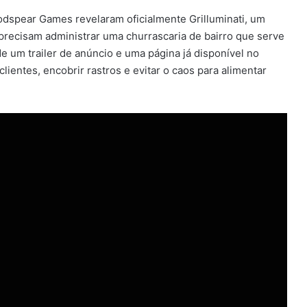
dspear Games revelaram oficialmente Grilluminati, um
precisam administrar uma churrascaria de bairro que serve
 um trailer de anúncio e uma página já disponível no
 clientes, encobrir rastros e evitar o caos para alimentar