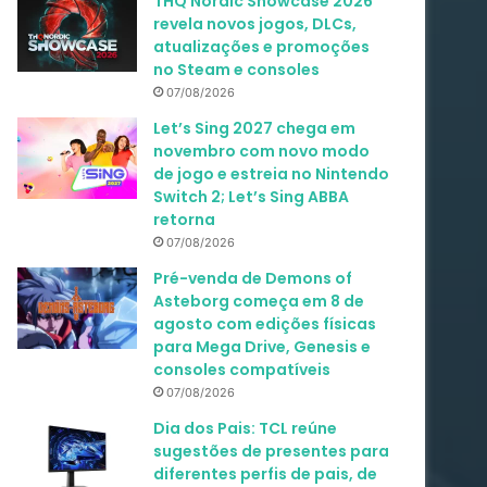
THQ Nordic Showcase 2026
revela novos jogos, DLCs,
atualizações e promoções
no Steam e consoles
07/08/2026
Let’s Sing 2027 chega em
novembro com novo modo
de jogo e estreia no Nintendo
Switch 2; Let’s Sing ABBA
retorna
07/08/2026
Pré-venda de Demons of
Asteborg começa em 8 de
agosto com edições físicas
para Mega Drive, Genesis e
consoles compatíveis
07/08/2026
Dia dos Pais: TCL reúne
sugestões de presentes para
diferentes perfis de pais, de