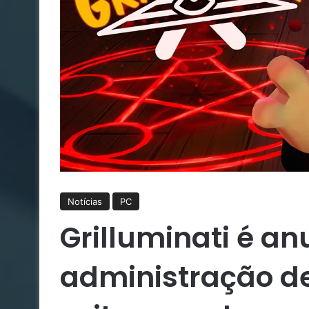
Notícias
PC
Grilluminati é a
administração d