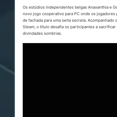
Os estúdios independentes belgas Anaxanthia e Go
novo jogo cooperativo para PC onde os jogadores 
de fachada para uma seita secreta. Acompanhado de
Steam, o título desafia os participantes a sacrificar
divindades sombrias.