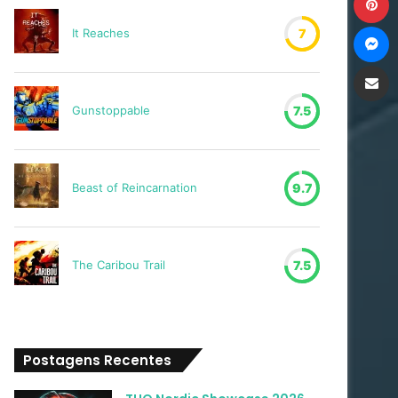
M
It Reaches
7
Compartilh
Gunstoppable
7.5
Beast of Reincarnation
9.7
The Caribou Trail
7.5
Postagens Recentes