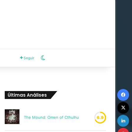
Switch skin
Seguir
F
Últimas Análises
X
L
The Mound: Omen of Cthulhu
6.9
P