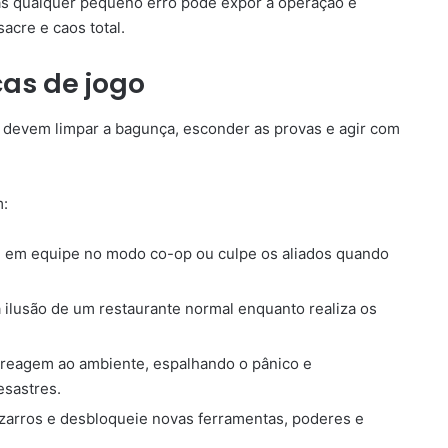
as qualquer pequeno erro pode expor a operação e
cre e caos total.
cas de jogo
 devem limpar a bagunça, esconder as provas e agir com
m:
 em equipe no modo co-op ou culpe os aliados quando
ilusão de um restaurante normal enquanto realiza os
 reagem ao ambiente, espalhando o pânico e
sastres.
zarros e desbloqueie novas ferramentas, poderes e