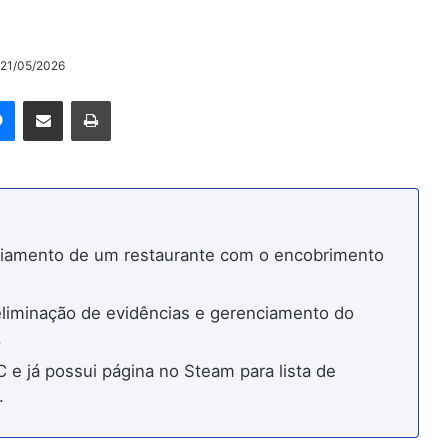
 21/05/2026
rest
Messenger
Compartilhar via e-mail
Imprimir
nciamento de um restaurante com o encobrimento
 eliminação de evidências e gerenciamento do
.
 e já possui página no Steam para lista de
.