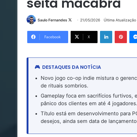
seita macabra
Follow
Saulo Fernandes
21/05/2026
Última Atualização
on
Linkedin
Pinte
X
Facebook
X
DESTAQUES DA NOTÍCIA
Novo jogo co-op indie mistura o gere
de rituais sombrios.
Gameplay foca em sacrifícios furtivos,
pânico dos clientes em até 4 jogadores
Título está em desenvolvimento para PC
desejos, ainda sem data de lançamento