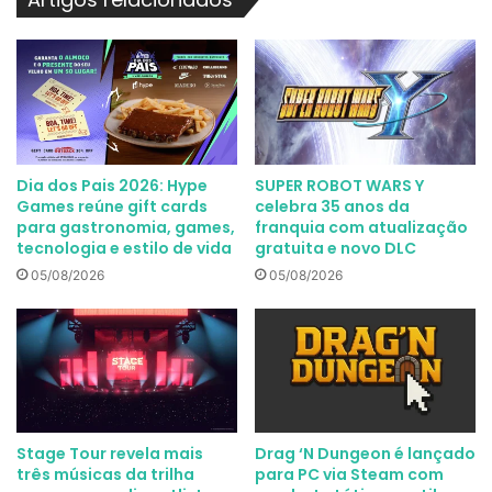
Dia dos Pais 2026: Hype
SUPER ROBOT WARS Y
Games reúne gift cards
celebra 35 anos da
para gastronomia, games,
franquia com atualização
tecnologia e estilo de vida
gratuita e novo DLC
05/08/2026
05/08/2026
Stage Tour revela mais
Drag ‘N Dungeon é lançado
três músicas da trilha
para PC via Steam com