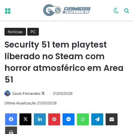
Menu
Switch
Pr
Notícias
PC
Security 51 tem playtest
liberado no Steam com
horror atmosférico em Area
51
Follow
Saulo Fernandes
21/05/2026
on
Última Atualização 21/05/2026
X
Linkedin
Pinterest
Messenger
WhatsApp
Telegram
Compartilhar via e-mail
Imprimir