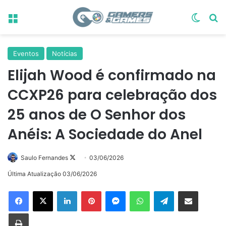
Menu
Switch
Pr
Eventos
Notícias
Elijah Wood é confirmado na
CCXP26 para celebração dos
25 anos de O Senhor dos
Anéis: A Sociedade do Anel
Follow
Saulo Fernandes
03/06/2026
on
Última Atualização 03/06/2026
X
Linkedin
Pinterest
Messenger
WhatsApp
Telegram
Compartilhar via e-mail
Imprimir