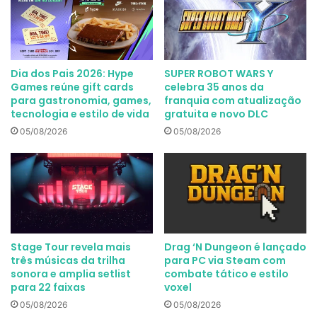
Dia dos Pais 2026: Hype
SUPER ROBOT WARS Y
Games reúne gift cards
celebra 35 anos da
para gastronomia, games,
franquia com atualização
tecnologia e estilo de vida
gratuita e novo DLC
05/08/2026
05/08/2026
Stage Tour revela mais
Drag ‘N Dungeon é lançado
três músicas da trilha
para PC via Steam com
sonora e amplia setlist
combate tático e estilo
para 22 faixas
voxel
05/08/2026
05/08/2026