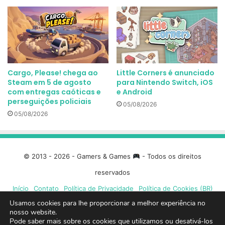
Cargo, Please! chega ao
Little Corners é anunciado
Steam em 5 de agosto
para Nintendo Switch, iOS
com entregas caóticas e
e Android
perseguições policiais
05/08/2026
05/08/2026
© 2013 - 2026 - Gamers & Games
- Todos os direitos
reservados
Início
Contato
Política de Privacidade
Política de Cookies (BR)
Usamos cookies para lhe proporcionar a melhor experiência no
nosso website.
Facebook
X
Linkedin
YouTube
Instagram
Spotify
Mixcloud
Twit
Pode saber mais sobre os cookies que utilizamos ou desativá-los