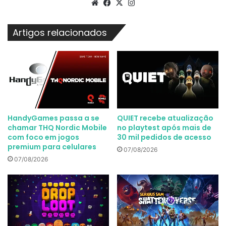
Website
Facebook
X
Instagram
Artigos relacionados
HandyGames passa a se
QUIET recebe atualização
chamar THQ Nordic Mobile
no playtest após mais de
com foco em jogos
30 mil pedidos de acesso
premium para celulares
07/08/2026
07/08/2026