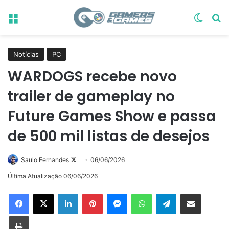
Menu
Switch
Pr
Notícias
PC
WARDOGS recebe novo
trailer de gameplay no
Future Games Show e passa
de 500 mil listas de desejos
Follow
Saulo Fernandes
06/06/2026
on
Última Atualização 06/06/2026
X
Linkedin
Pinterest
Messenger
WhatsApp
Telegram
Compartilhar via e-mail
Imprimir