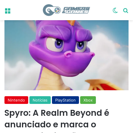
Menu
Switch
Pr
Nintendo
Notícias
PlayStation
Xbox
Spyro: A Realm Beyond é
anunciado e marca o