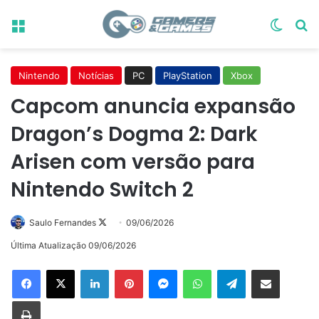
Menu
Switch
Pr
Nintendo
Notícias
PC
PlayStation
Xbox
Capcom anuncia expansão
Dragon’s Dogma 2: Dark
Arisen com versão para
Nintendo Switch 2
Follow
Saulo Fernandes
09/06/2026
on
Última Atualização 09/06/2026
X
Linkedin
Pinterest
Messenger
WhatsApp
Telegram
Compartilhar via e-mail
Imprimir