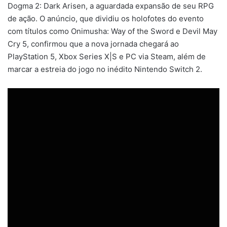
Dogma 2: Dark Arisen, a aguardada expansão de seu RPG
de ação. O anúncio, que dividiu os holofotes do evento
com títulos como Onimusha: Way of the Sword e Devil May
Cry 5, confirmou que a nova jornada chegará ao
PlayStation 5, Xbox Series X|S e PC via Steam, além de
marcar a estreia do jogo no inédito Nintendo Switch 2.