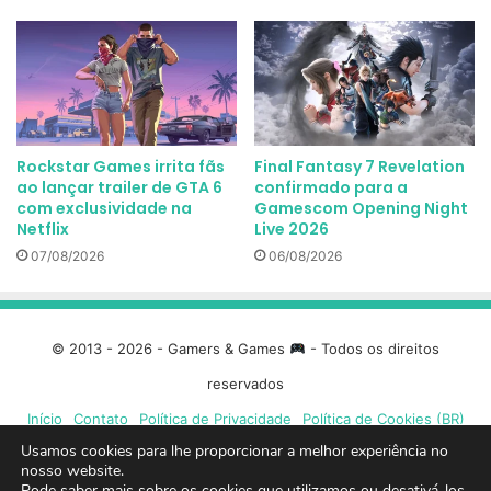
Rockstar Games irrita fãs
Final Fantasy 7 Revelation
ao lançar trailer de GTA 6
confirmado para a
com exclusividade na
Gamescom Opening Night
Netflix
Live 2026
07/08/2026
06/08/2026
© 2013 - 2026 - Gamers & Games
- Todos os direitos
reservados
Início
Contato
Política de Privacidade
Política de Cookies (BR)
Usamos cookies para lhe proporcionar a melhor experiência no
Facebook
X
Linkedin
YouTube
Instagram
Spotify
Mixcloud
Twit
nosso website.
Pode saber mais sobre os cookies que utilizamos ou desativá-los