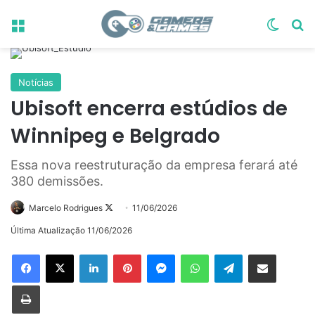
Menu
Switch
Pr
Notícias
Ubisoft encerra estúdios de
Winnipeg e Belgrado
Essa nova reestruturação da empresa ferará até
380 demissões.
Follow
Marcelo Rodrigues
11/06/2026
on
Última Atualização 11/06/2026
X
Linkedin
Pinterest
Messenger
WhatsApp
Telegram
Compartilhar via e-mail
Imprimir