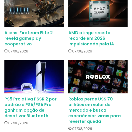
Aliens: Fireteam Elite 2
AMD atinge receita
revela gameplay
recorde em 2026
cooperativo
impulsionada pela IA
07/08/2026
07/08/2026
PS5 Pro ativa PSSR 2 por
Roblox perde US$ 70
padrão e PS5/PS5 Pro
bilhões em valor de
ganham opção de
mercado e busca
desativar Bluetooth
experiências virais para
reverter queda
07/08/2026
07/08/2026