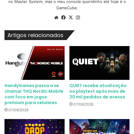
no Master System, mas o meu console queridinho até hoje é o
GameCube.
Website
Facebook
X
Instagram
Artigos relacionados
HandyGames passa a se
QUIET recebe atualização
chamar THQ Nordic Mobile
no playtest após mais de
com foco em jogos
30 mil pedidos de acesso
premium para celulares
07/08/2026
07/08/2026