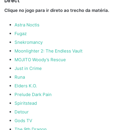
Direct
Clique no jogo para ir direto ao trecho da matéria.
Astra Noctis
Fugaz
Snekromancy
Moonlighter 2: The Endless Vault
MOJITO Woody’s Rescue
Just in Crime
Runa
Elders K.O.
Prelude Dark Pain
Spiritstead
Detour
Gods TV
The 9th Dragon