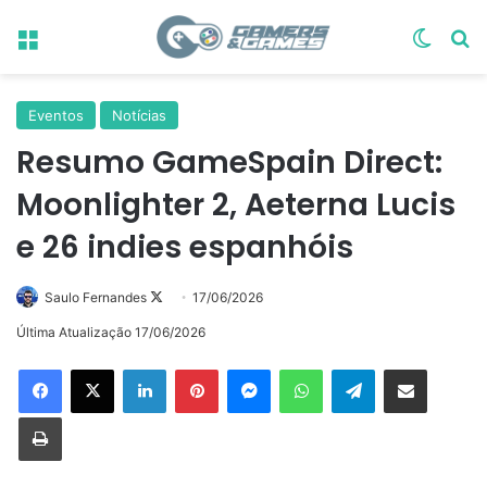
Menu
Switch
Pr
Eventos
Notícias
Resumo GameSpain Direct:
Moonlighter 2, Aeterna Lucis
e 26 indies espanhóis
Follow
Saulo Fernandes
17/06/2026
on
Última Atualização 17/06/2026
X
Linkedin
Pinterest
Messenger
WhatsApp
Telegram
Compartilhar via e-mail
Imprimir