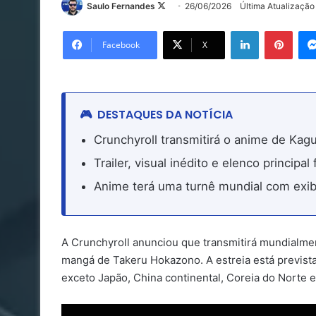
Follow
Saulo Fernandes
26/06/2026
Última Atualizaçã
on
Linkedin
Pinte
X
Facebook
X
DESTAQUES DA NOTÍCIA
Crunchyroll transmitirá o anime de Kagur
Trailer, visual inédito e elenco princip
Anime terá uma turnê mundial com exibi
A Crunchyroll anunciou que transmitirá mundialm
mangá de Takeru Hokazono. A estreia está prevista 
exceto Japão, China continental, Coreia do Norte e