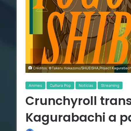
Créditos: ©Takeru Hokazono/SHUEISHA,Project Kagurabach
Animes
Cultura Pop
Notícias
Streaming
Crunchyroll tran
Kagurabachi a par