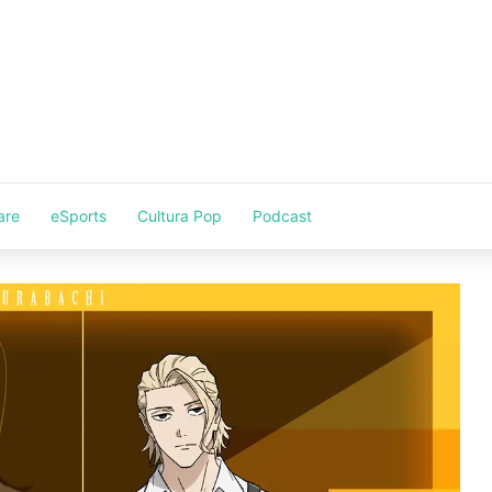
are
eSports
Cultura Pop
Podcast