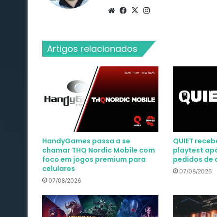
Website
Facebook
X
Instagram
Artigos relacionados
HandyGames passa a se
QUIET receb
chamar THQ Nordic Mobile com
playtest apó
foco em jogos premium para
pedidos de 
celulares
07/08/2026
07/08/2026