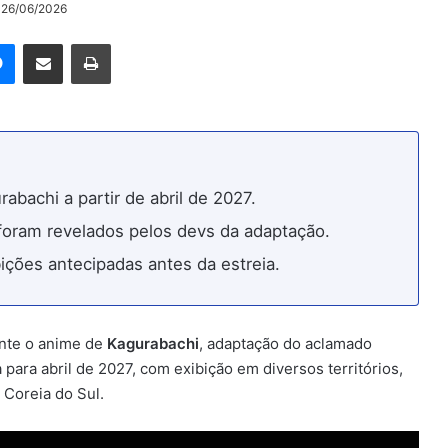
o 26/06/2026
rest
Messenger
Compartilhar via e-mail
Imprimir
abachi a partir de abril de 2027.
al foram revelados pelos devs da adaptação.
ções antecipadas antes da estreia.
ente o anime de
Kagurabachi
, adaptação do aclamado
para abril de 2027, com exibição em diversos territórios,
 Coreia do Sul.