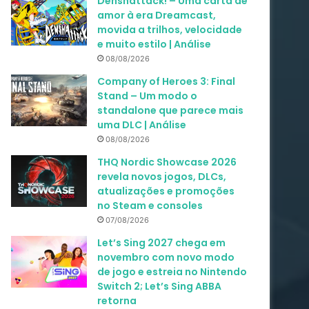
Denshattack! – Uma carta de
amor à era Dreamcast,
movida a trilhos, velocidade
e muito estilo | Análise
08/08/2026
Company of Heroes 3: Final
Stand – Um modo o
standalone que parece mais
uma DLC | Análise
08/08/2026
THQ Nordic Showcase 2026
revela novos jogos, DLCs,
atualizações e promoções
no Steam e consoles
07/08/2026
Let’s Sing 2027 chega em
novembro com novo modo
de jogo e estreia no Nintendo
Switch 2; Let’s Sing ABBA
retorna