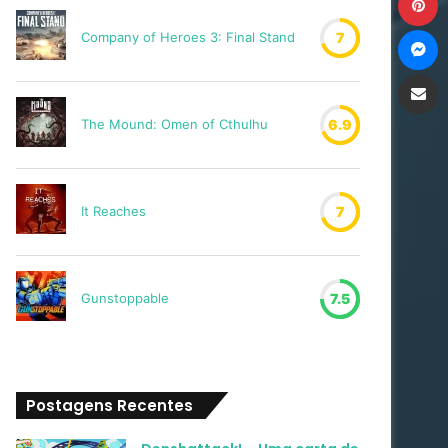
M
Company of Heroes 3: Final Stand
7
Compartilh
The Mound: Omen of Cthulhu
6.9
It Reaches
7
Gunstoppable
7.5
Postagens Recentes