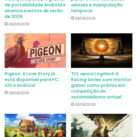
de portabilidade Android e
velozes e manipulação
anuncia eventos de verão
temporal
de 2026
06/08/2026
06/08/2026
Pigeon: A Love Story já
TCL apoia Logitech G
está disponível para PC,
Racing Series com monitor
iOS e Android
gamer como prêmio em
competição de
06/08/2026
automobilismo virtual
06/08/2026