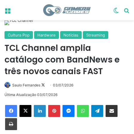
Menu
Switch
Pr
Cultura Pop
Hardware
Notícias
Streaming
TCL Channel amplia
catálogo com BandNews e
três novos canais FAST
Follow
Saulo Fernandes
03/07/2026
on
Última Atualização 03/07/2026
X
Linkedin
Pinterest
Messenger
WhatsApp
Telegram
Compartilhar via e-mail
Imprimir