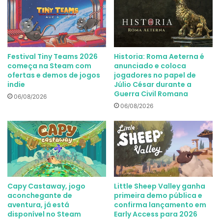
Festival Tiny Teams 2026
Historia: Roma Aeterna é
começa na Steam com
anunciado e coloca
ofertas e demos de jogos
jogadores no papel de
indie
Júlio César durante a
Guerra Civil Romana
06/08/2026
06/08/2026
Capy Castaway, jogo
Little Sheep Valley ganha
aconchegante de
primeira demo pública e
aventura, já está
confirma lançamento em
disponível no Steam
Early Access para 2026