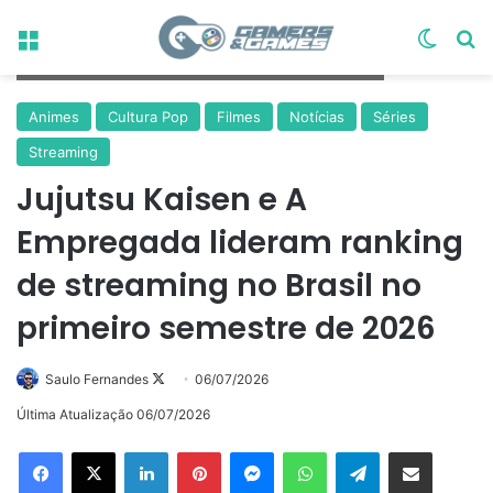
Menu
Switch
Pr
© Gege Akutami/Shueisha, JUJUTSU KAISEN Project)
Animes
Cultura Pop
Filmes
Notícias
Séries
Streaming
Jujutsu Kaisen e A
Empregada lideram ranking
de streaming no Brasil no
primeiro semestre de 2026
Follow
Saulo Fernandes
06/07/2026
on
Última Atualização 06/07/2026
X
Linkedin
Pinterest
Messenger
WhatsApp
Telegram
Compartilhar via e-mail