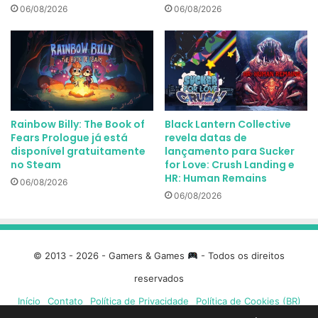
06/08/2026
06/08/2026
Rainbow Billy: The Book of
Black Lantern Collective
Fears Prologue já está
revela datas de
disponível gratuitamente
lançamento para Sucker
no Steam
for Love: Crush Landing e
HR: Human Remains
06/08/2026
06/08/2026
© 2013 - 2026 - Gamers & Games
- Todos os direitos
reservados
Início
Contato
Política de Privacidade
Política de Cookies (BR)